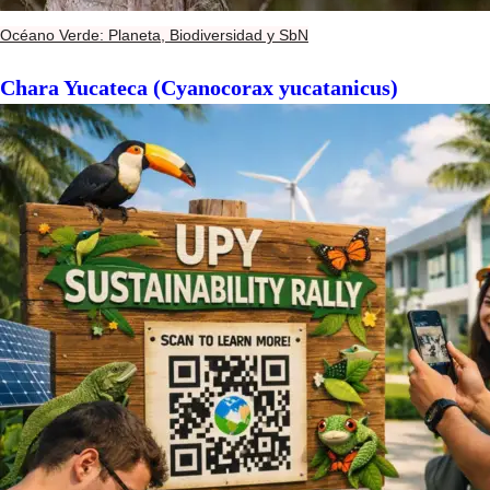
Océano Verde: Planeta, Biodiversidad y SbN
Chara Yucateca (Cyanocorax yucatanicus)