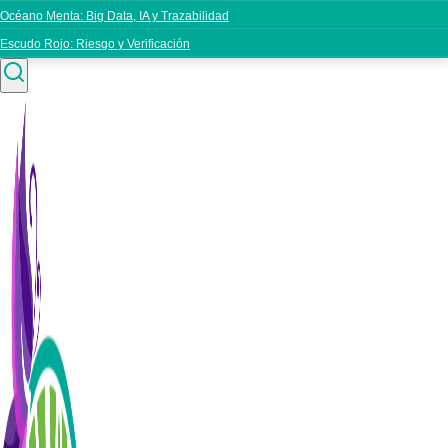
Océano Menta: Big Data, IA y Trazabilidad
Escudo Rojo: Riesgo y Verificación