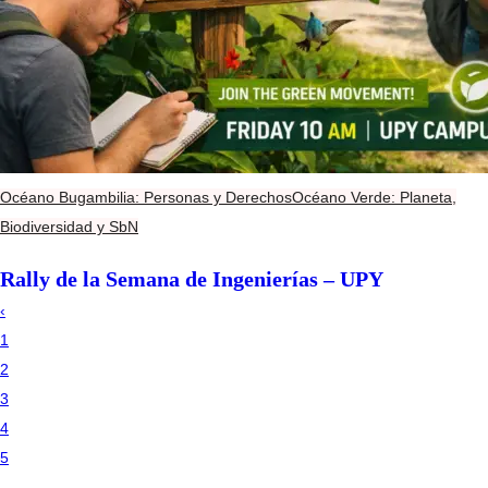
Océano Bugambilia: Personas y Derechos
Océano Verde: Planeta,
Biodiversidad y SbN
Rally de la Semana de Ingenierías – UPY
‹
1
2
3
4
5
…