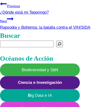
Navegación
Previous
¿Dónde está mi Teporingo?
de
Next
entradas
Rapsodia y Bohemia: la batalla contra el VIH/SIDA
Buscar
Buscar
Océanos de Acción
Biodiversidad y SbN
Ciencia e Investigación
B
ig Data e IA