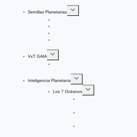
Toggle
Semillas Planetarias
child
Registro a Semillas Planetarias v6.0
menu
Nuestro Método
Ingeniería Pedagógica VxT
Convocatoria: Ingeniería de Aprendizaje
Toggle
VxT GAIA
child
Radar de Señales VxT GAIA V13
menu
Toggle
Inteligencia Planetaria
child
Toggle
menu
Los 7 Océanos
child
Océano Ágata: Gobernanza y
menu
Paz
Océano Morado: Ciencia e
Investigación
Océano Verde: Planeta,
Biodiversidad y SbN