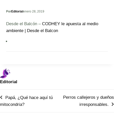
Por
Editorial
enero 28, 2019
Desde el Balcón –
CODHEY le apuesta al medio
ambiente | Desde el Balcon
Editorial
Navegación
Perros callejeros y dueños
Papá, ¿Qué hace aquí tú
mitocondria?
irresponsables.
de