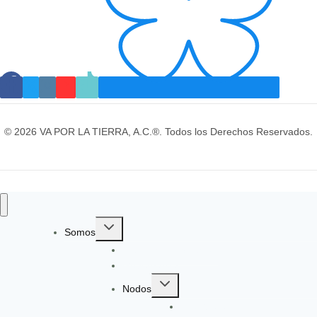
© 2026 VA POR LA TIERRA, A.C.®. Todos los Derechos Reservados.
Toggle
Somos
child
Identidad y Evolución
menu
Gobernanza
Toggle
Nodos
child
EcoGüeya
menu