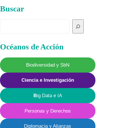
entradas
Buscar
Buscar
Océanos de Acción
Biodiversidad y SbN
Ciencia e Investigación
B
ig Data e IA
Personas y Derechos
Diplomacia y Alianzas