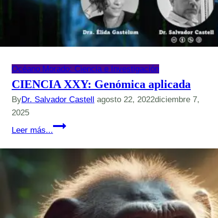
Océano Morado: Ciencia e Investigación
CIENCIA XXY: Genómica aplicada
By
Dr. Salvador Castell
agosto 22, 2022
diciembre 7,
2025
CIENCIA
Leer más...
XXY:
Genómica
aplicada