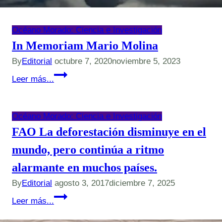
Océano Morado: Ciencia e Investigación
In Memoriam Mario Molina
By
Editorial
octubre 7, 2020
noviembre 5, 2023
In
Leer más...
Memoriam
Mario
Molina
Océano Morado: Ciencia e Investigación
FAO La deforestación disminuye en el
mundo, pero continúa a ritmo
alarmante en muchos países.
By
Editorial
agosto 3, 2017
diciembre 7, 2025
FAO
Leer más...
La