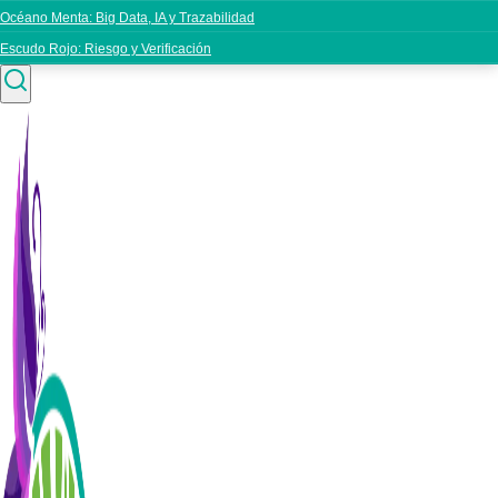
Océano Menta: Big Data, IA y Trazabilidad
Escudo Rojo: Riesgo y Verificación