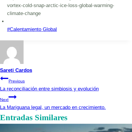
vortex-cold-snap-arctic-ice-loss-global-warming-
climate-change
Post
#
Calentamiento Global
Tags:
Sareti Cardos
Navegación
Previous
La reconciliación entre simbiosis y evolución
de
Next
entradas
La Mariguana legal, un mercado en crecimiento.
Entradas Similares