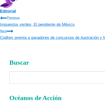
Editorial
Navegación
Previous
Impuestos verdes, El pendiente de México
de
Next
entradas
Codhey premia a ganadores de concursos de ilustración y f
Buscar
Buscar
Océanos de Acción