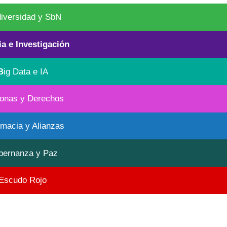
diversidad y SbN
ia e Investigación
B
ig Data e IA
onas y Derechos
omacia y Alianzas
bernanza y Paz
Escudo Rojo