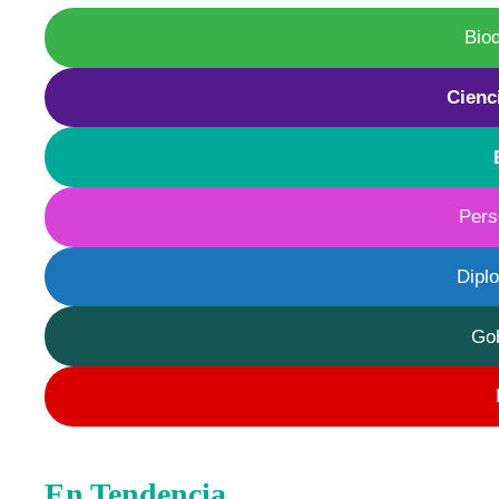
Bio
Cienc
Pers
Dipl
Go
En Tendencia