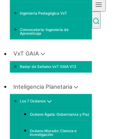
Ingeniería Pedagógica VxT
Convocatoria: Ingeniería de
Aprendizaje
VxT GAIA
Radar de Señales VxT GAIA V13
Inteligencia Planetaria
Los 7 Océanos
Océano Ágata: Gobernanza y Paz
Océano Morado: Ciencia e
Investigación