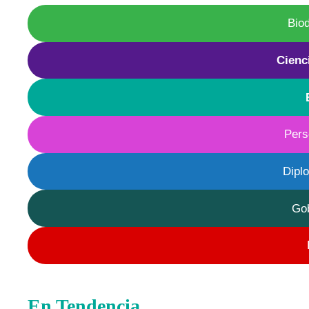
Bio
Cienc
Pers
Dipl
Go
En Tendencia