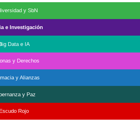
diversidad y SbN
ia e Investigación
B
ig Data e IA
onas y Derechos
omacia y Alianzas
bernanza y Paz
Escudo Rojo