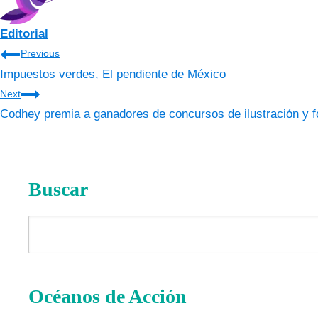
Editorial
Navegación
Previous
Impuestos verdes, El pendiente de México
de
Next
entradas
Codhey premia a ganadores de concursos de ilustración y f
Buscar
Buscar
Océanos de Acción