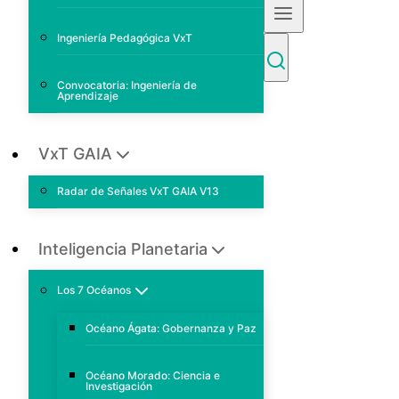
Ingeniería Pedagógica VxT
Convocatoria: Ingeniería de
Aprendizaje
VxT GAIA
Radar de Señales VxT GAIA V13
Inteligencia Planetaria
Los 7 Océanos
Océano Ágata: Gobernanza y Paz
Océano Morado: Ciencia e
Investigación