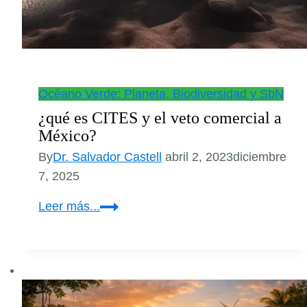
Océano Verde: Planeta, Biodiversidad y SbN
¿qué es CITES y el veto comercial a
México?
By
Dr. Salvador Castell
abril 2, 2023
diciembre
7, 2025
¿qué
Leer más...
es
CITES
y
el
veto