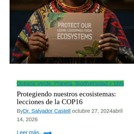
Océano Verde: Planeta, Biodiversidad y SbN
Protegiendo nuestros ecosistemas:
lecciones de la COP16
By
Dr. Salvador Castell
octubre 27, 2024
abril
14, 2026
Protegiendo
Leer más...