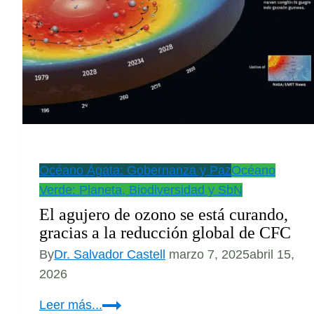
en
México.
Océano Ágata: Gobernanza y Paz
Océano
Verde: Planeta, Biodiversidad y SbN
El agujero de ozono se está curando,
gracias a la reducción global de CFC
By
Dr. Salvador Castell
marzo 7, 2025
abril 15,
2026
El
Leer más...