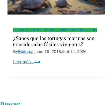
Océano Verde: Planeta, Biodiversidad y SbN
¿Sabes que las tortugas marinas son
consideradas fósiles vivientes?
By
Editorial
junio 19, 2018
abril 14, 2026
¿Sabes
Leer más...
que
las
tortugas
marinas
son
consideradas
Buscar