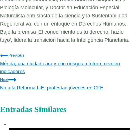
Biología Molecular, y Doctor en Educación Especial.
Naturalista entusiasta de la ciencia y la Sustentabilidad
Regenerativa, con un enfoque en Derechos Humanos.
Bajo la premisa 'El conocimiento es tu derecho, hazlo
tuyo', lidera la transición hacia la Inteligencia Planetaria.
Navegación
Previous
Mérida, una ciudad cara y con riesgos a futuro, revelan
de
indicadores
entradas
Next
No a la Reforma LIE: protestan jóvenes en CFE
Entradas Similares