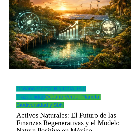
comercial
a
México?
Océano Menta: Big Data, IA y
Trazabilidad
Océano Verde: Planeta,
Biodiversidad y SbN
Activos Naturales: El Futuro de las
Finanzas Regenerativas y el Modelo
Nature Positive en México.