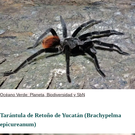
Océano Verde: Planeta, Biodiversidad y SbN
Tarántula de Retoño de Yucatán (Brachypelma
epicureanum)