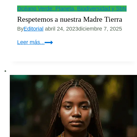
Océano Verde: Planeta, Biodiversidad y SbN
Respetemos a nuestra Madre Tierra
By
Editorial
abril 24, 2023
diciembre 7, 2025
Respetemos
Leer más...
a
nuestra
Madre
Tierra