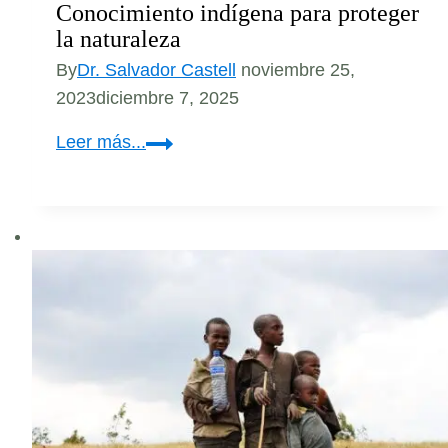
Conocimiento indígena para proteger
la naturaleza
By
Dr. Salvador Castell
noviembre 25,
2023
diciembre 7, 2025
Conocimiento
Leer más...
indígena
para
proteger
la
naturaleza