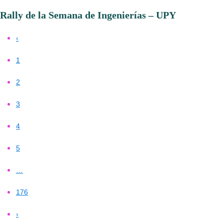
Rally de la Semana de Ingenierías – UPY
‹
1
2
3
4
5
…
176
›