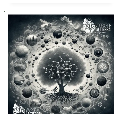
Ph.
D.
A.
Alonso
Aguirre
–
COVID
19
y
otras
pandemias