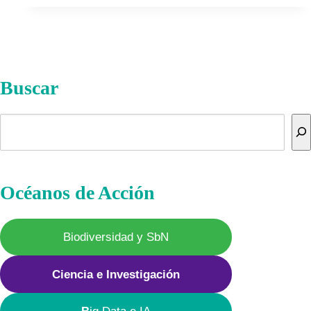
(Melipona
beecheii)
Buscar
Buscar
Océanos de Acción
Biodiversidad y SbN
Ciencia e Investigación