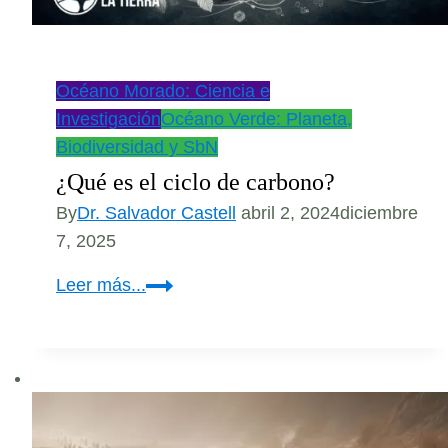
Océano Morado: Ciencia e
Investigación
Océano Verde: Planeta,
Biodiversidad y SbN
¿Qué es el ciclo de carbono?
By
Dr. Salvador Castell
abril 2, 2024
diciembre
7, 2025
¿Qué
Leer más...
es
el
ciclo
de
carbono?