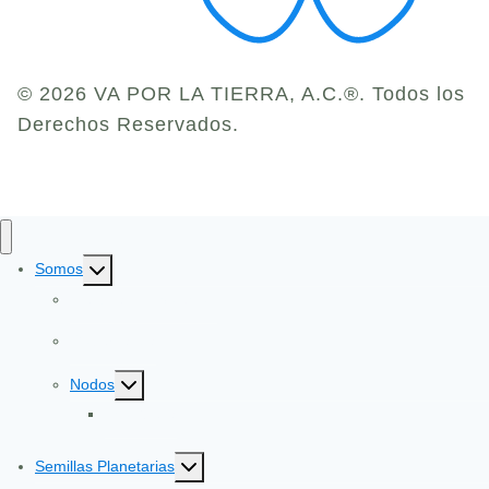
© 2026 VA POR LA TIERRA, A.C.®. Todos los
Derechos Reservados.
Toggle
Somos
child
Identidad y Evolución
menu
Gobernanza
Toggle
Nodos
child
EcoGüeya
menu
Toggle
Semillas Planetarias
child