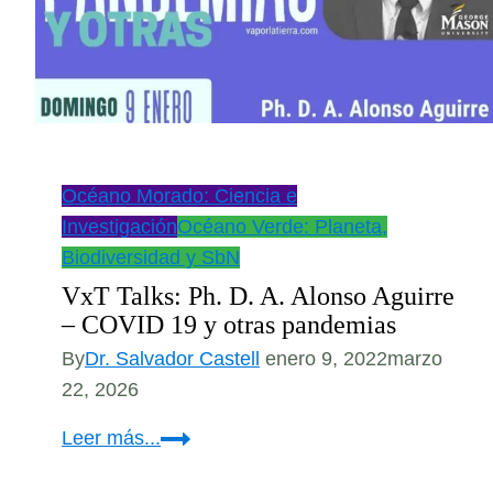
Tiempo
de
Reaccionar?
Océano Morado: Ciencia e
Investigación
Océano Verde: Planeta,
Biodiversidad y SbN
VxT Talks: Ph. D. A. Alonso Aguirre
– COVID 19 y otras pandemias
By
Dr. Salvador Castell
enero 9, 2022
marzo
22, 2026
VxT
Leer más...
Talks: