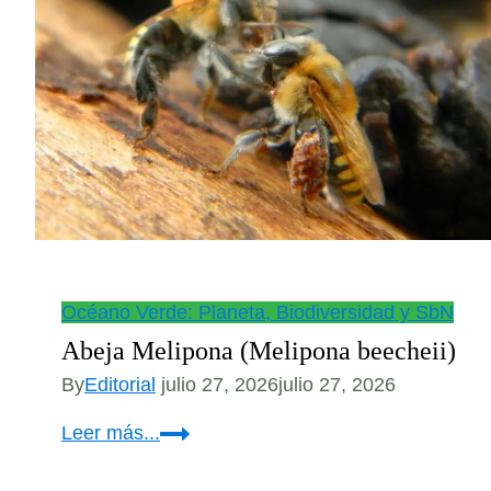
Océano Verde: Planeta, Biodiversidad y SbN
Abeja Melipona (Melipona beecheii)
By
Editorial
julio 27, 2026
julio 27, 2026
Abeja
Leer más...
Melipona