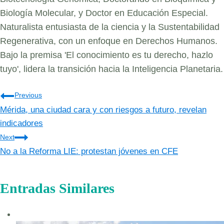
Biología Molecular, y Doctor en Educación Especial.
Naturalista entusiasta de la ciencia y la Sustentabilidad
Regenerativa, con un enfoque en Derechos Humanos.
Bajo la premisa 'El conocimiento es tu derecho, hazlo
tuyo', lidera la transición hacia la Inteligencia Planetaria.
Navegación
Previous
Mérida, una ciudad cara y con riesgos a futuro, revelan
de
indicadores
entradas
Next
No a la Reforma LIE: protestan jóvenes en CFE
Entradas Similares