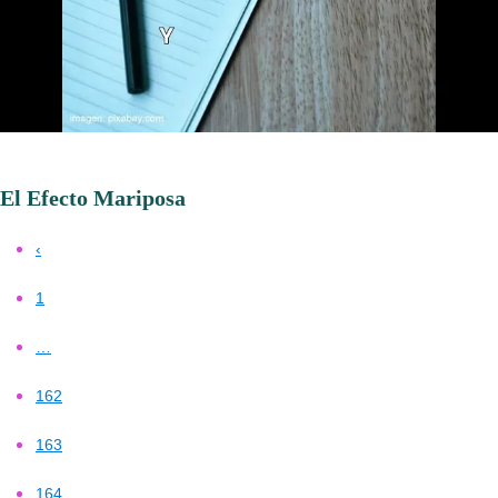
El Efecto Mariposa
‹
1
…
162
163
164