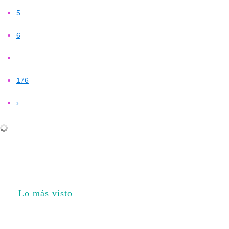
5
6
…
176
›
Lo más visto