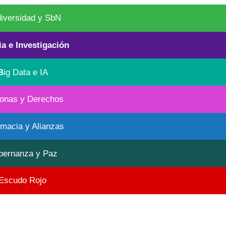
diversidad y SbN
ia e Investigación
B
ig Data e IA
onas y Derechos
omacia y Alianzas
bernanza y Paz
Escudo Rojo