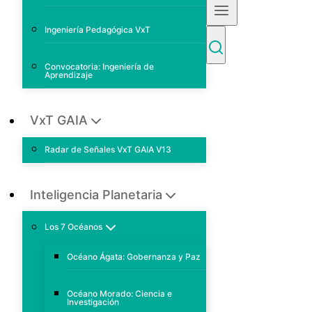
Ingeniería Pedagógica VxT
Convocatoria: Ingeniería de
Aprendizaje
VxT GAIA
Radar de Señales VxT GAIA V13
Inteligencia Planetaria
Los 7 Océanos
Océano Ágata: Gobernanza y Paz
Océano Morado: Ciencia e
Investigación