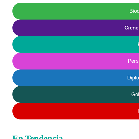
Bio
Cienc
Pers
Dipl
Go
En Tendencia