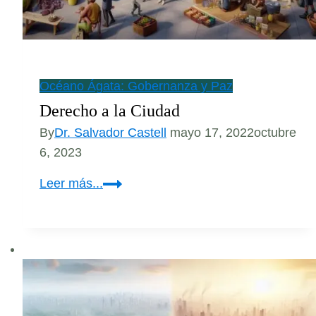
Océano Ágata: Gobernanza y Paz
Derecho a la Ciudad
By
Dr. Salvador Castell
mayo 17, 2022
octubre
6, 2023
Derecho
Leer más...
a
la
Ciudad