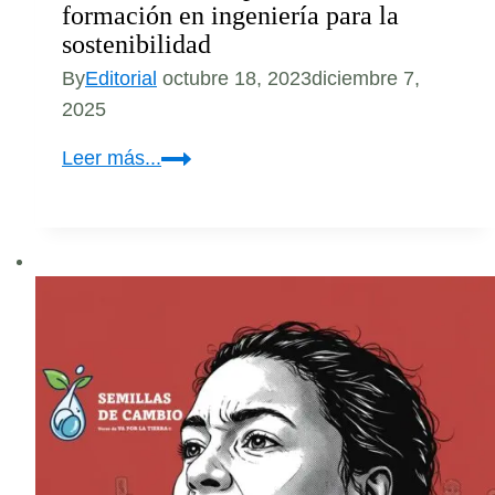
formación en ingeniería para la
sostenibilidad
By
Editorial
octubre 18, 2023
diciembre 7,
2025
Descubriendo
Leer más...
el
potencial
de
la
formación
en
ingeniería
para
la
sostenibilidad