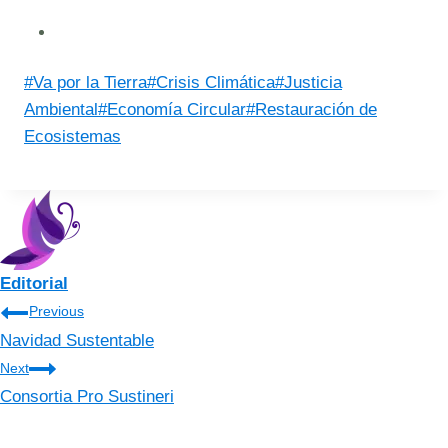
Post
#
Va por la Tierra
#
Crisis Climática
#
Justicia
Tags:
Ambiental
#
Economía Circular
#
Restauración de
Ecosistemas
Editorial
Navegación
Previous
Navidad Sustentable
de
Next
entradas
Consortia Pro Sustineri