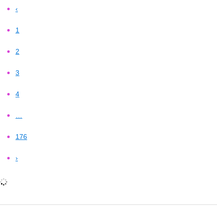
‹
1
2
3
4
…
176
›