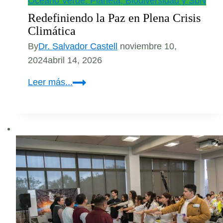
Océano Verde: Planeta, Biodiversidad y SbN
Redefiniendo la Paz en Plena Crisis
Climática
By
Dr. Salvador Castell
noviembre 10,
2024
abril 14, 2026
Redefiniendo
Leer más...
la
Paz
en
Plena
Crisis
Climática