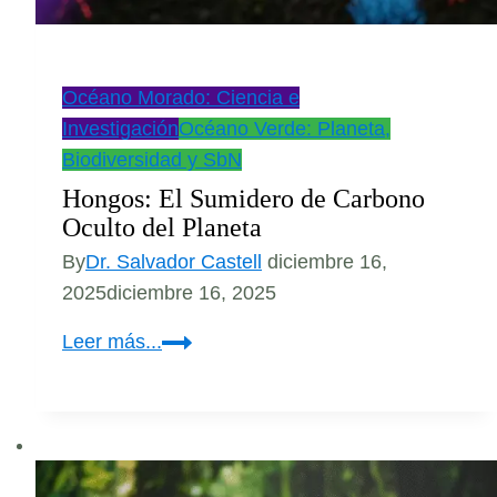
Océano Morado: Ciencia e
Investigación
Océano Verde: Planeta,
Biodiversidad y SbN
Hongos: El Sumidero de Carbono
Oculto del Planeta
By
Dr. Salvador Castell
diciembre 16,
2025
diciembre 16, 2025
Hongos:
Leer más...
El
Sumidero
de
Carbono
Oculto