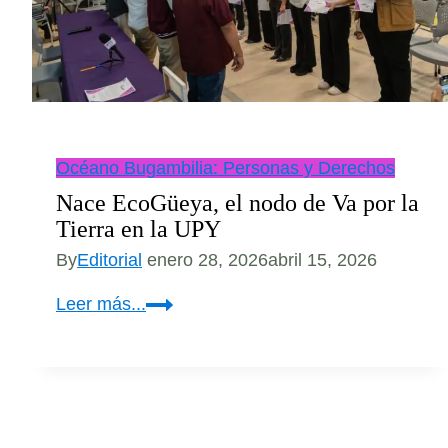
Océano Bugambilia: Personas y Derechos
Nace EcoGüeya, el nodo de Va por la
Tierra en la UPY
By
Editorial
enero 28, 2026
abril 15, 2026
Nace
Leer más...
EcoGüeya,
el
nodo
de
Va