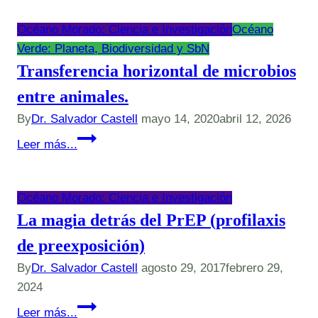
Océano Morado: Ciencia e Investigación
Océano
Verde: Planeta, Biodiversidad y SbN
Transferencia horizontal de microbios
entre animales.
By
Dr. Salvador Castell
mayo 14, 2020
abril 12, 2026
Transferencia
Leer más...
horizontal
de
microbios
Océano Morado: Ciencia e Investigación
entre
La magia detrás del PrEP (profilaxis
animales.
de preexposición)
By
Dr. Salvador Castell
agosto 29, 2017
febrero 29,
2024
La
Leer más...