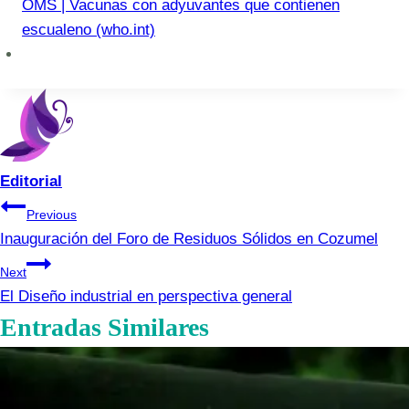
OMS | Vacunas con adyuvantes que contienen
escualeno (who.int)
Editorial
Navegación
Previous
Inauguración del Foro de Residuos Sólidos en Cozumel
de
Next
entradas
El Diseño industrial en perspectiva general
Entradas Similares