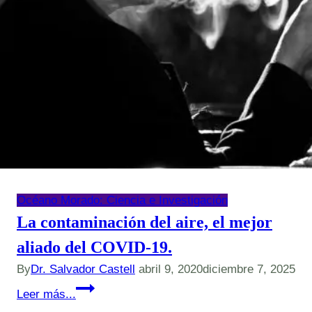
Océano Morado: Ciencia e Investigación
La contaminación del aire, el mejor
aliado del COVID-19.
By
Dr. Salvador Castell
abril 9, 2020
diciembre 7, 2025
La
Leer más...
contaminación