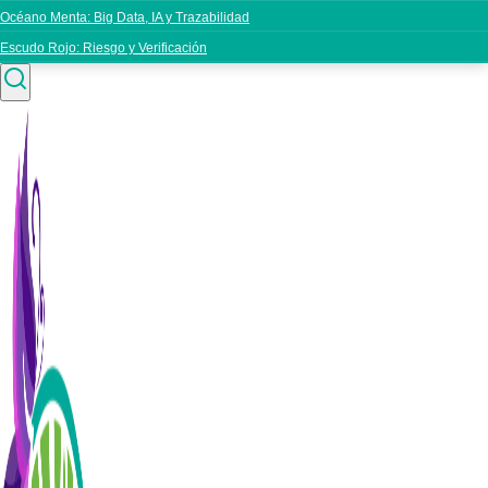
Océano Menta: Big Data, IA y Trazabilidad
Escudo Rojo: Riesgo y Verificación