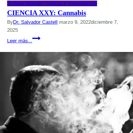
Océano Morado: Ciencia e Investigación
CIENCIA XXY: Cannabis
By
Dr. Salvador Castell
marzo 9, 2022
diciembre 7,
2025
CIENCIA
Leer más...
XXY:
Cannabis