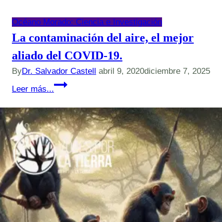
Océano Morado: Ciencia e Investigación
La contaminación del aire, el mejor
aliado del COVID-19.
By
Dr. Salvador Castell
abril 9, 2020
diciembre 7, 2025
La
Leer más...
contaminación
del
aire,
el
mejor
aliado
del
COVID-
19.