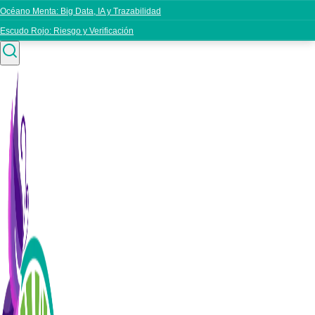
Océano Menta: Big Data, IA y Trazabilidad
Escudo Rojo: Riesgo y Verificación