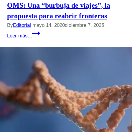
OMS: Una “burbuja de viajes”, la
propuesta para reabrir fronteras
By
Editorial
mayo 14, 2020
diciembre 7, 2025
OMS:
Leer más...
Una
“burbuja
de
viajes”,
la
propuesta
para
reabrir
fronteras