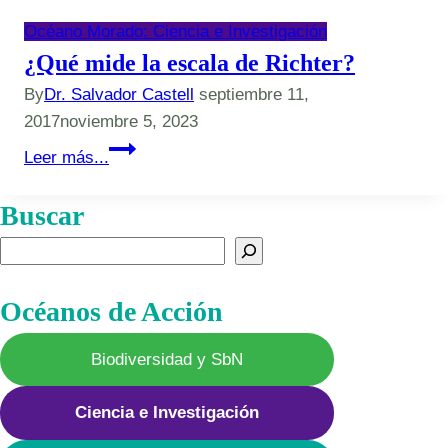
Océano Morado: Ciencia e Investigación
¿Qué mide la escala de Richter?
By
Dr. Salvador Castell
septiembre 11,
2017
noviembre 5, 2023
¿Qué
Leer más...
mide
la
Buscar
escala
Buscar
de
Richter?
Océanos de Acción
Biodiversidad y SbN
Ciencia e Investigación