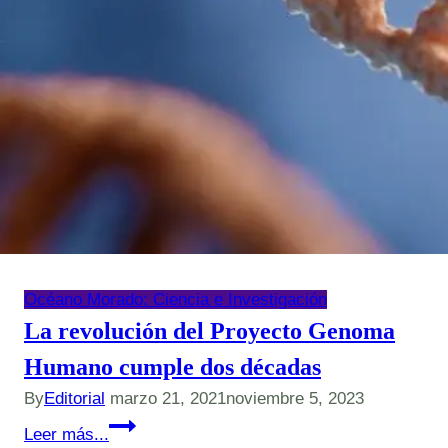
Océano Morado: Ciencia e Investigación
La revolución del Proyecto Genoma
Humano cumple dos décadas
By
Editorial
marzo 21, 2021
noviembre 5, 2023
La
Leer más...