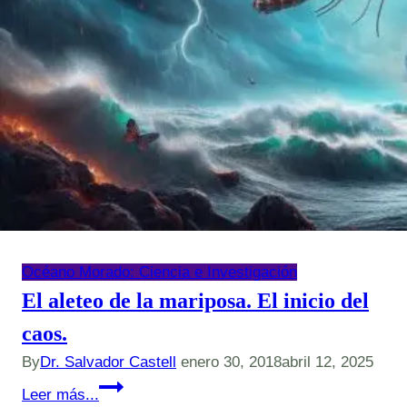
Océano Morado: Ciencia e Investigación
El aleteo de la mariposa. El inicio del
caos.
By
Dr. Salvador Castell
enero 30, 2018
abril 12, 2025
El
Leer más...