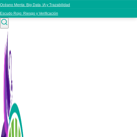
Océano Menta: Big Data, IA y Trazabilidad
Escudo Rojo: Riesgo y Verificación