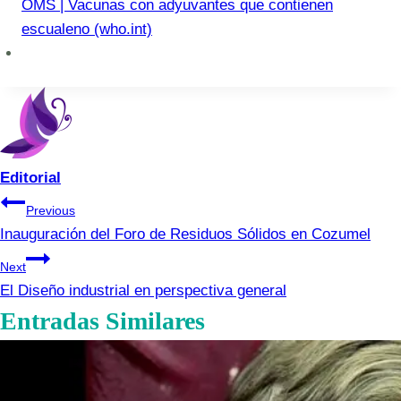
OMS | Vacunas con adyuvantes que contienen
escualeno (who.int)
Editorial
Navegación
Previous
Inauguración del Foro de Residuos Sólidos en Cozumel
de
Next
entradas
El Diseño industrial en perspectiva general
Entradas Similares