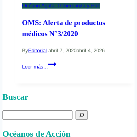
Océano Ágata: Gobernanza y Paz
OMS: Alerta de productos
médicos N°3/2020
By
Editorial
abril 7, 2020
abril 4, 2026
OMS:
Leer más...
Alerta
de
productos
Buscar
médicos
N°3/2020
Buscar
Océanos de Acción