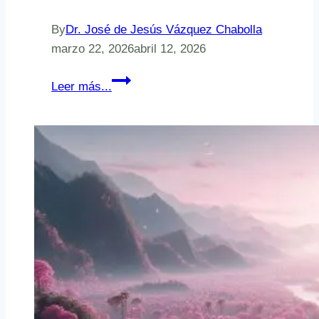
By
Dr. José de Jesús Vázquez Chabolla
marzo 22, 2026
abril 12, 2026
Gobernanza
Leer más...
Post
2030:
El
Colapso
de
la
Simulación
y
el
Renacimiento
de
la