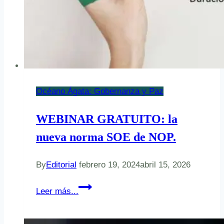
Océano Ágata: Gobernanza y Paz
WEBINAR GRATUITO: la
nueva norma SOE de NOP.
By
Editorial
febrero 19, 2024
abril 15, 2026
WEBINAR
Leer más...
GRATUITO:
la