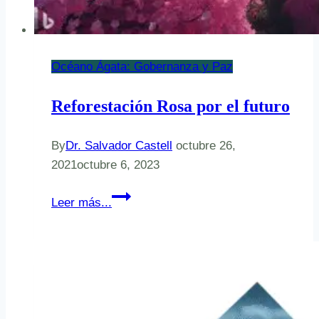
Océano Ágata: Gobernanza y Paz
Reforestación Rosa por el futuro
By
Dr. Salvador Castell
octubre 26,
2021
octubre 6, 2023
Reforestación
Leer más...
Rosa
por
el
futuro