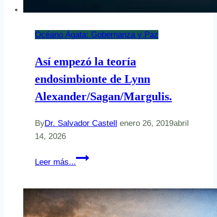
Océano Ágata: Gobernanza y Paz
Así empezó la teoría
endosimbionte de Lynn
Alexander/Sagan/Margulis.
By
Dr. Salvador Castell
enero 26, 2019
abril
14, 2026
Así
Leer más...
empezó
la
teoría
endosimbionte