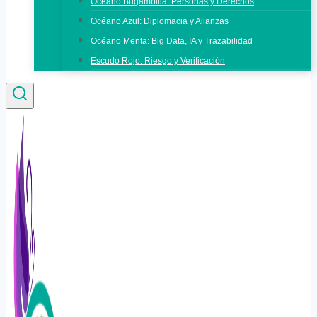
Océano Bugambilia: Personas y Derechos
Océano Azul: Diplomacia y Alianzas
Océano Menta: Big Data, IA y Trazabilidad
Escudo Rojo: Riesgo y Verificación