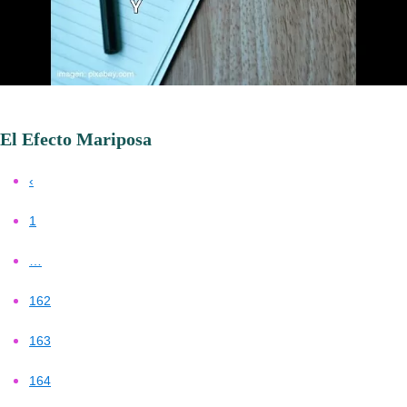
El Efecto Mariposa
‹
1
…
162
163
164