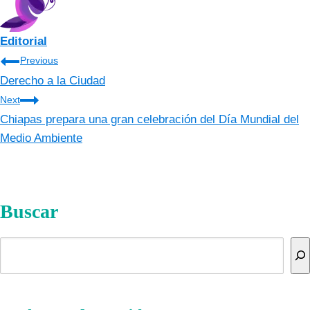
Editorial
Navegación
Previous
Derecho a la Ciudad
de
Next
entradas
Chiapas prepara una gran celebración del Día Mundial del
Medio Ambiente
Buscar
Buscar