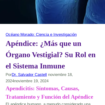
Océano Morado: Ciencia e Investigación
Apéndice: ¿Más que un
Órgano Vestigial? Su Rol en
el Sistema Inmune
Por
Dr. Salvador Castell
noviembre 18,
2024
noviembre 19, 2024
Apendicitis: Síntomas, Causas,
Tratamiento y Función del Apéndice
El apéndice humano, a menudo considerado una