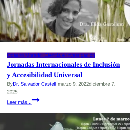
Océano Morado: Ciencia e Investigación
Jornadas Internacionales de Inclusión
y Accesibilidad Universal
By
Dr. Salvador Castell
marzo 9, 2022
diciembre 7,
2025
Jornadas
Leer más...
Internacionales
de
Inclusión