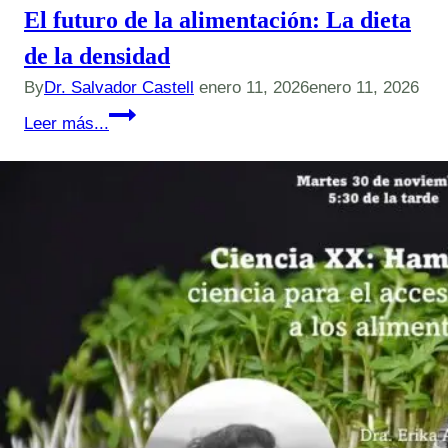
El futuro de la alimentación: La dieta
de la densidad
By
Dr. Salvador Castell
enero 11, 2026
enero 11, 2026
El
Leer más...
futuro
de
la
alimentación:
La
dieta
de
la
densidad