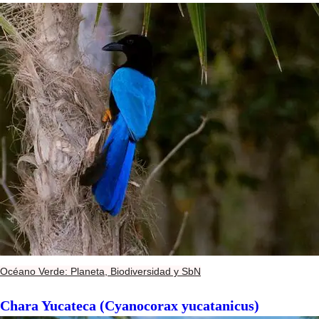
Océano Verde: Planeta, Biodiversidad y SbN
Chara Yucateca (Cyanocorax yucatanicus)