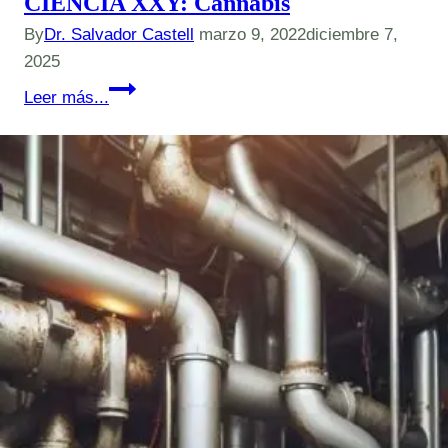
CIENCIA XXY: Cannabis
By
Dr. Salvador Castell
marzo 9, 2022
diciembre 7,
2025
CIENCIA
Leer más...
XXY:
Cannabis