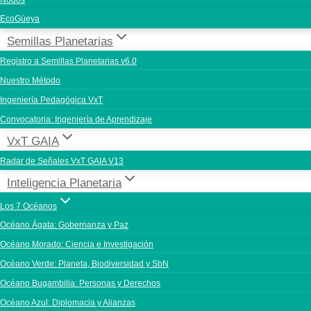
Nodos
EcoGüeya
Semillas Planetarias
Registro a Semillas Planetarias v6.0
Nuestro Método
Ingeniería Pedagógica VxT
Convocatoria: Ingeniería de Aprendizaje
VxT GAIA
Radar de Señales VxT GAIA V13
Inteligencia Planetaria
Los 7 Océanos
Océano Ágata: Gobernanza y Paz
Océano Morado: Ciencia e Investigación
Océano Verde: Planeta, Biodiversidad y SbN
Océano Bugambilia: Personas y Derechos
Océano Azul: Diplomacia y Alianzas