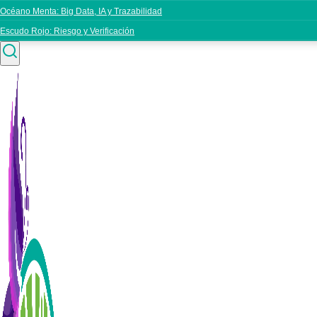
Océano Menta: Big Data, IA y Trazabilidad
Escudo Rojo: Riesgo y Verificación