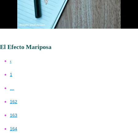
El Efecto Mariposa
‹
1
…
162
163
164