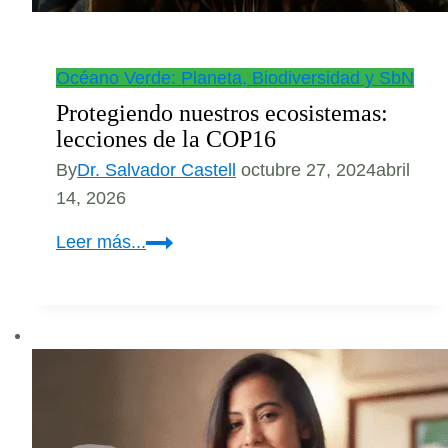
Océano Verde: Planeta, Biodiversidad y SbN
Protegiendo nuestros ecosistemas:
lecciones de la COP16
By
Dr. Salvador Castell
octubre 27, 2024
abril
14, 2026
Protegiendo
Leer más...
nuestros
ecosistemas:
lecciones
de
la
COP16