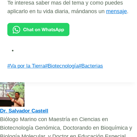
Te interesa saber mas del tema y como puedes
aplicarlo en tu vida diaria, mándanos un
mensaje
.
Post
#
Va por la Tierra
#
Biotecnología
#
Bacterias
Tags:
Dr. Salvador Castell
Biólogo Marino con Maestría en Ciencias en
Biotecnología Genómica, Doctorando en Bioquímica y
Biología Molecular, y Doctor en Educación Especial.