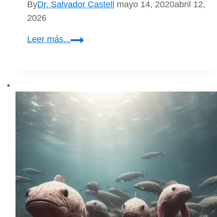
By
Dr. Salvador Castell
mayo 14, 2020
abril 12,
2026
Transferencia
Leer más...
horizontal
de
microbios
entre
animales.