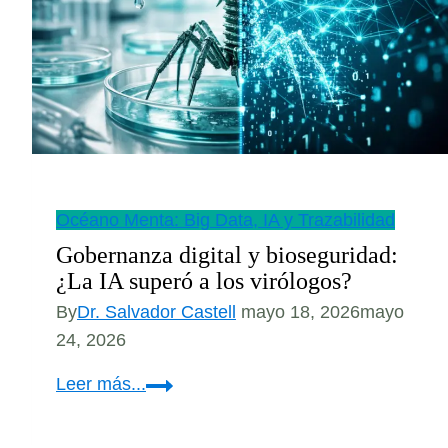
propósito
del
Día
de
la
Conciencia
Ambiental.
Océano Menta: Big Data, IA y Trazabilidad
Gobernanza digital y bioseguridad:
¿La IA superó a los virólogos?
By
Dr. Salvador Castell
mayo 18, 2026
mayo
24, 2026
Gobernanza
Leer más...
digital
y