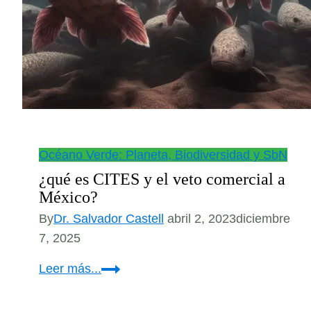
Océano Verde: Planeta, Biodiversidad y SbN
¿qué es CITES y el veto comercial a
México?
By
Dr. Salvador Castell
abril 2, 2023
diciembre
7, 2025
¿qué
Leer más...
es
CITES