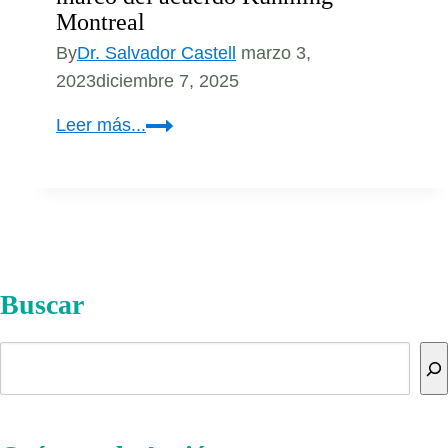
Montreal
By
Dr. Salvador Castell
marzo 3,
2023
diciembre 7, 2025
Celebrando
Leer más...
a
la
biodiversidad
en
el
marco
Buscar
del
acuerdo
Buscar
Kunming-
Montreal