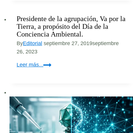
y
el
Presidente de la agrupación, Va por la
veto
Tierra, a propósito del Día de la
comercial
Conciencia Ambiental.
a
By
Editorial
septiembre 27, 2019
septiembre
México?
26, 2023
Presidente
Leer más...
de
la
agrupación,
Va
por
la
Tierra,
a