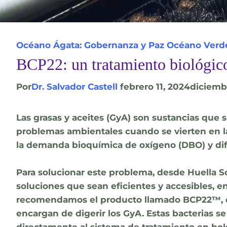
Océano Ágata: Gobernanza y Paz
Océano Verde
BCP22: un tratamiento biológico 
Por
Dr. Salvador Castell
febrero 11, 2024
diciemb
Las grasas y aceites (GyA) son sustancias que
problemas ambientales cuando se vierten en la
la demanda bioquímica de oxígeno (DBO) y dific
Para solucionar este problema, desde Huella 
soluciones que sean eficientes y accesibles, en
recomendamos el producto llamado BCP22™, que
encargan de digerir los GyA. Estas bacterias 
directamente al sistema de tratamiento en bol