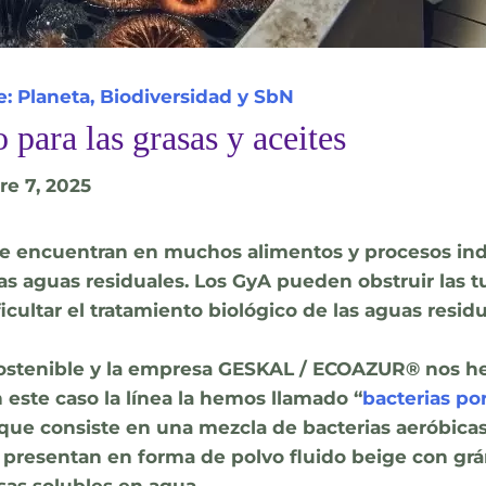
: Planeta, Biodiversidad y SbN
para las grasas y aceites
re 7, 2025
 se encuentran en muchos alimentos y procesos ind
s aguas residuales. Los GyA pueden obstruir las t
ultar el tratamiento biológico de las aguas residu
Sostenible y la empresa GESKAL / ECOAZUR® nos he
 este caso la línea la hemos llamado “
bacterias por
 consiste en una mezcla de bacterias aeróbicas 
se presentan en forma de polvo fluido beige con g
sas solubles en agua.