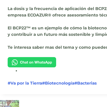
La dosis y la frecuencia de aplicación del BCP
empresa ECOAZUR® ofrece asesoramiento técnic
El BCP22™ es un ejemplo de cómo la biotecnolo
y contribuir a un futuro más sostenible y limpi
Te interesa saber mas del tema y como puedes 
Post
#
Va por la Tierra
#
Biotecnología
#
Bacterias
Tags: