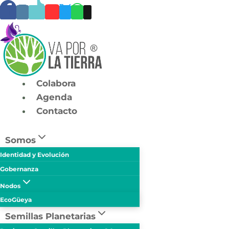
Skip
to
content
Colabora
Agenda
Contacto
Somos
Identidad y Evolución
Gobernanza
Nodos
EcoGüeya
Semillas Planetarias