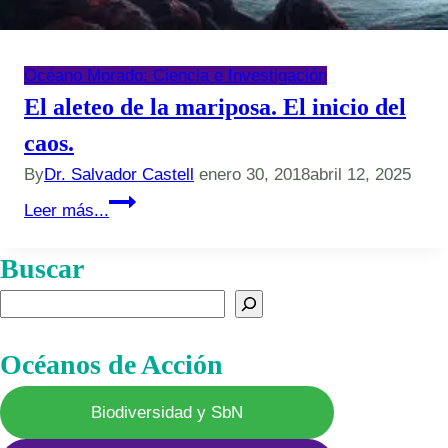
Océano Morado: Ciencia e Investigación
El aleteo de la mariposa. El inicio del
caos.
By
Dr. Salvador Castell
enero 30, 2018
abril 12, 2025
El
Leer más...
aleteo
de
Buscar
la
Buscar
mariposa.
El
Océanos de Acción
inicio
del
Biodiversidad y SbN
caos.