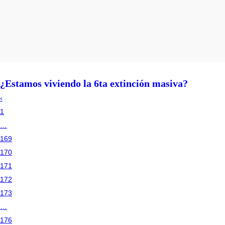
¿Estamos viviendo la 6ta extinción masiva?
‹
1
…
169
170
171
172
173
…
176