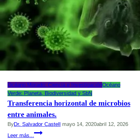
Océano Morado: Ciencia e Investigación
Océano
Verde: Planeta, Biodiversidad y SbN
Transferencia horizontal de microbios
entre animales.
By
Dr. Salvador Castell
mayo 14, 2020
abril 12, 2026
Transferencia
Leer más...