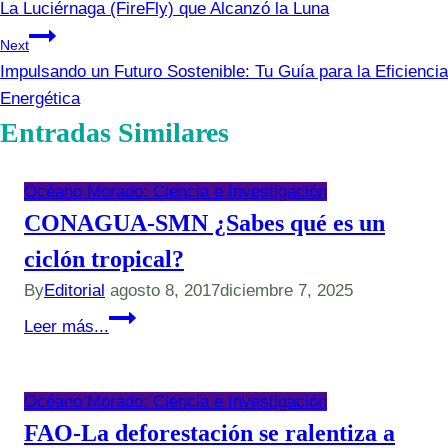
La Luciérnaga (FireFly) que Alcanzó la Luna
de
Next
entradas
Impulsando un Futuro Sostenible: Tu Guía para la Eficiencia
Energética
Entradas Similares
Océano Morado: Ciencia e Investigación
CONAGUA-SMN ¿Sabes qué es un
ciclón tropical?
By
Editorial
agosto 8, 2017
diciembre 7, 2025
CONAGUA-
Leer más...
SMN
¿Sabes
qué
Océano Morado: Ciencia e Investigación
es
FAO-La deforestación se ralentiza a