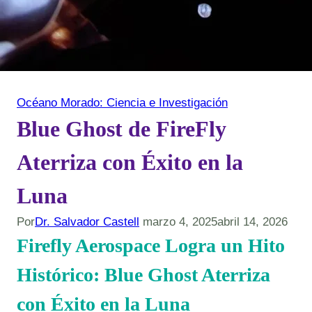
Océano Morado: Ciencia e Investigación
Blue Ghost de FireFly
Aterriza con Éxito en la
Luna
Por
Dr. Salvador Castell
marzo 4, 2025
abril 14, 2026
Firefly Aerospace Logra un Hito
Histórico: Blue Ghost Aterriza
con Éxito en la Luna