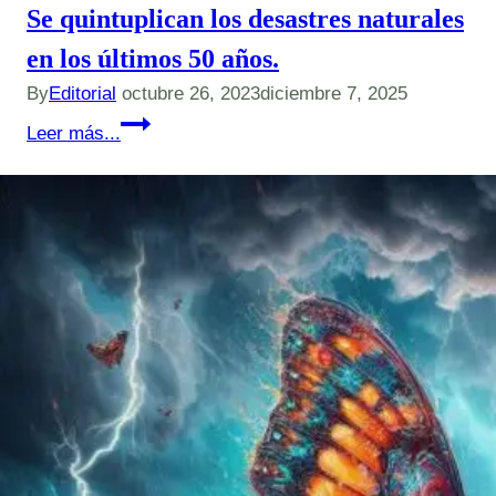
Se quintuplican los desastres naturales
en los últimos 50 años.
By
Editorial
octubre 26, 2023
diciembre 7, 2025
Se
Leer más...
quintuplican
los
desastres
naturales
en
los
últimos
50
años.