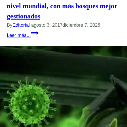
un
nivel mundial, con más bosques mejor
ciclón
gestionados
tropical?
By
Editorial
agosto 3, 2017
diciembre 7, 2025
FAO-
Leer más...
La
deforestación
se
ralentiza
a
nivel
mundial,
con
más
bosques
mejor
gestionados