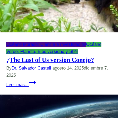
Océano Morado: Ciencia e Investigación
Océano
Verde: Planeta, Biodiversidad y SbN
¿The Last of Us versión Conejo?
By
Dr. Salvador Castell
agosto 14, 2025
diciembre 7,
2025
¿The
Leer más...
Last
of
Us
versión
Conejo?