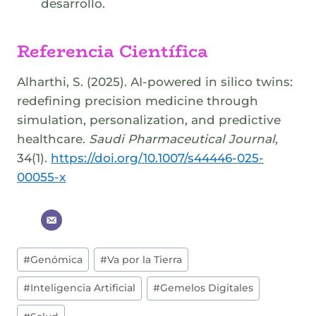
desarrollo.
Referencia Científica
Alharthi, S. (2025). AI-powered in silico twins:
redefining precision medicine through
simulation, personalization, and predictive
healthcare.
Saudi Pharmaceutical Journal
,
34(1).
https://doi.org/10.1007/s44446-025-
00055-x
Post
#
Genómica
#
Va por la Tierra
Tags:
#
Inteligencia Artificial
#
Gemelos Digitales