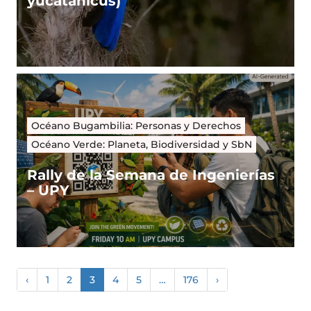
yucatanicus)
Océano Bugambilia: Personas y Derechos
Océano Verde: Planeta, Biodiversidad y SbN
Rally de la Semana de Ingenierías
– UPY
‹
1
2
3
4
5
…
176
›