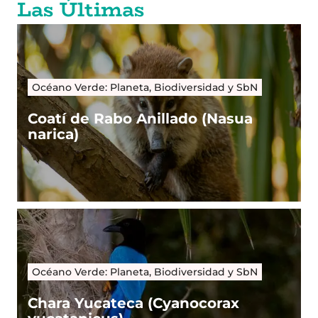
Las Últimas
Océano Verde: Planeta, Biodiversidad y SbN
Coatí de Rabo Anillado (Nasua
narica)
Océano Verde: Planeta, Biodiversidad y SbN
Chara Yucateca (Cyanocorax