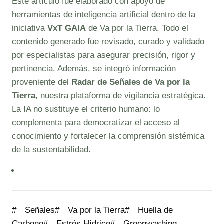
Este artículo fue elaborado con apoyo de
herramientas de inteligencia artificial dentro de la
iniciativa
VxT GAIA
de Va por la Tierra. Todo el
contenido generado fue revisado, curado y validado
por especialistas para asegurar precisión, rigor y
pertinencia. Además, se integró información
proveniente del
Radar de Señales de Va por la
Tierra
, nuestra plataforma de vigilancia estratégica.
La IA no sustituye el criterio humano: lo
complementa para democratizar el acceso al
conocimiento y fortalecer la comprensión sistémica
de la sustentabilidad.
Post
#
Señales
#
Va por la Tierra
#
Huella de
Tags:
Carbono
#
Estrés Hídrico
#
Greenwashing