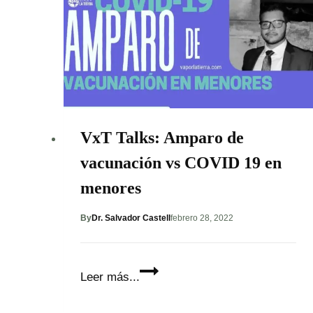
global
VxT Talks: Amparo de
vacunación vs COVID 19 en
menores
By
Dr. Salvador Castell
febrero 28, 2022
VxT
Leer más...
Talks:
Amparo