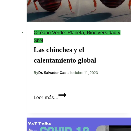
Océano Verde: Planeta, Biodiversidad y
SbN
Las chinches y el
calentamiento global
By
Dr. Salvador Castell
octubre 11, 2023
Las
Leer más...
chinches
y
el
calentamiento