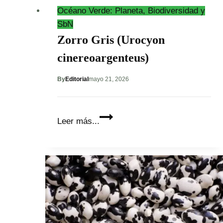
sostenible
Océano Verde: Planeta, Biodiversidad y
SbN
Zorro Gris (Urocyon
cinereoargenteus)
By
Editorial
mayo 21, 2026
Zorro
Leer más...
Gris
(Urocyon
cinereoargenteus)