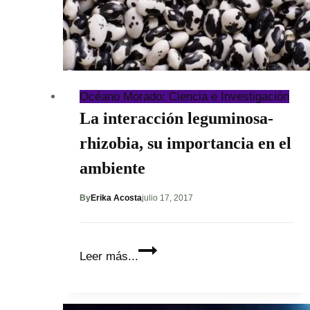
Océano Morado: Ciencia e Investigación
La interacción leguminosa-
rhizobia, su importancia en el
ambiente
By
Erika Acosta
julio 17, 2017
La
Leer más...
interacción
leguminosa-
rhizobia,