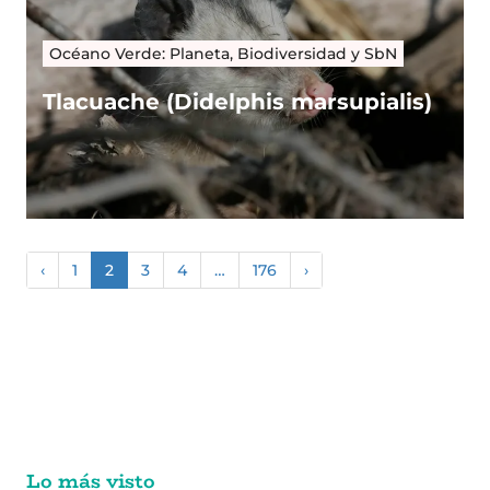
Océano Verde: Planeta, Biodiversidad y SbN
Tlacuache (Didelphis marsupialis)
‹
1
2
3
4
…
176
›
Lo más visto