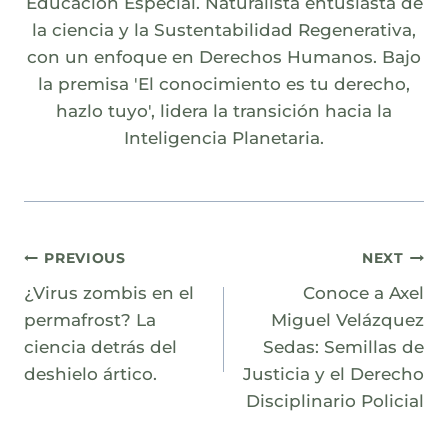
Educación Especial. Naturalista entusiasta de
la ciencia y la Sustentabilidad Regenerativa,
con un enfoque en Derechos Humanos. Bajo
la premisa 'El conocimiento es tu derecho,
hazlo tuyo', lidera la transición hacia la
Inteligencia Planetaria.
Navegación
PREVIOUS
NEXT
¿Virus zombis en el
Conoce a Axel
de
permafrost? La
Miguel Velázquez
entradas
ciencia detrás del
Sedas: Semillas de
deshielo ártico.
Justicia y el Derecho
Disciplinario Policial