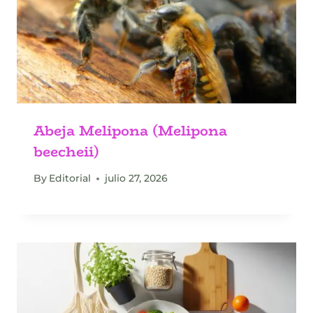
Abeja Melipona (Melipona
beecheii)
By
Editorial
julio 27, 2026