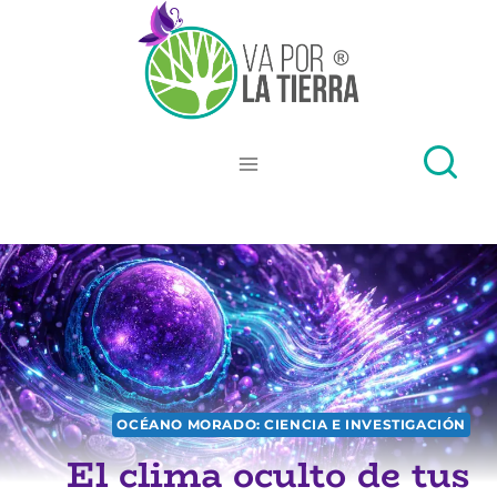
Skip
to
content
OCÉANO MORADO: CIENCIA E INVESTIGACIÓN
El clima oculto de tus