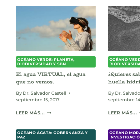
OCÉANO VERDE: PLANETA,
OCÉANO VERD
BIODIVERSIDAD Y SBN
BIODIVERSID
El agua VIRTUAL, el agua
¿Quieres sab
que no vemos.
huella hídr
By
Dr. Salvador Castell
By
Dr. Salvado
septiembre 15, 2017
septiembre 14
EL
¿
LEER MÁS...
LEER MÁS...
AGUA
S
VIRTUAL,
EL
E
OCÉANO ÁGATA: GOBERNANZA Y
OCÉANO MORA
PAZ
INVESTIGACI
AGUA