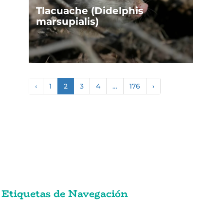
Tlacuache (Didelphis
marsupialis)
‹
1
2
3
4
…
176
›
Etiquetas de Navegación