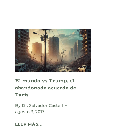
CONSUME
H
TU
H
PAÍS?
El mundo vs Trump, el
abandonado acuerdo de
París
By
Dr. Salvador Castell
agosto 3, 2017
EL
LEER MÁS...
MUNDO