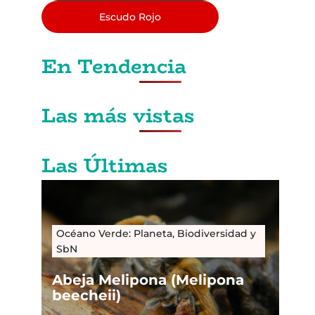
Escudo Rojo
En Tendencia
Las más vistas
Las Últimas
Océano Verde: Planeta, Biodiversidad y
SbN
Abeja Melipona (Melipona
beecheii)