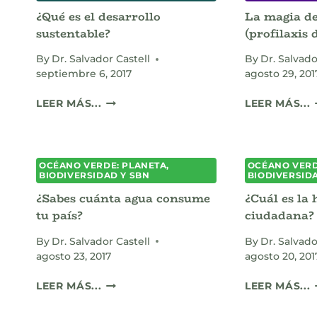
QUE
H
¿Qué es el desarrollo
La magia de
NO
H
sustentable?
(profilaxis 
VEMOS.
By
Dr. Salvador Castell
By
Dr. Salvado
septiembre 6, 2017
agosto 29, 201
¿QUÉ
L
LEER MÁS...
LEER MÁS...
ES
EL
DESARROLLO
D
SUSTENTABLE?
P
OCÉANO VERDE: PLANETA,
OCÉANO VERD
(
BIODIVERSIDAD Y SBN
BIODIVERSID
¿Sabes cuánta agua consume
¿Cuál es la 
P
tu país?
ciudadana?
By
Dr. Salvador Castell
By
Dr. Salvado
agosto 23, 2017
agosto 20, 201
¿SABES
¿
LEER MÁS...
LEER MÁS...
CUÁNTA
E
AGUA
L