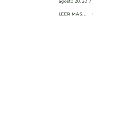
agosto 20, 2017
UELLA
ÍDRICA
¿QUÉ
LEER MÁS...
CIUDADANA?
ES
LA
HUELLA
HÍDRICA?