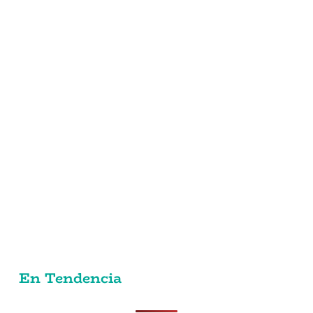
xt
ge
En Tendencia