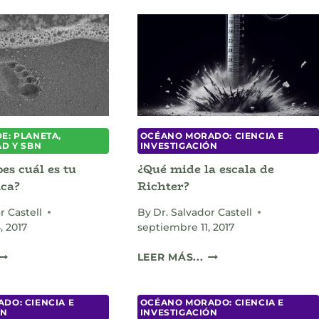
E: PLANETA,
OCÉANO MORADO: CIENCIA E
AD Y SBN
INVESTIGACIÓN
es cuál es tu
¿Qué mide la escala de
ica?
Richter?
r Castell
By
Dr. Salvador Castell
, 2017
septiembre 11, 2017
QUIERES
¿QUÉ
LEER MÁS...
ABES
MIDE
CUÁL
LA
S
ESCALA
DO: CIENCIA E
OCÉANO MORADO: CIENCIA E
ÓN
INVESTIGACIÓN
TU
DE