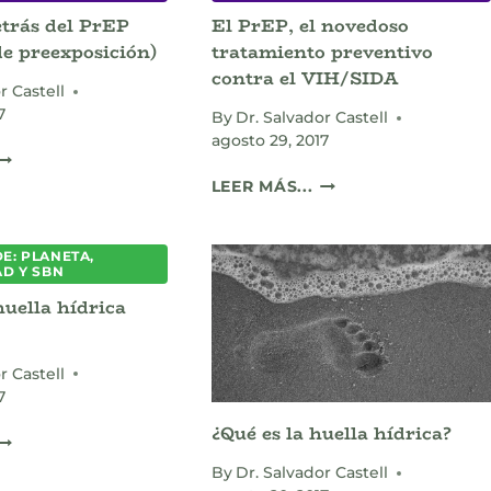
UELLA
RICHTER?
trás del PrEP
El PrEP, el novedoso
ÍDRICA?
de preexposición)
tratamiento preventivo
contra el VIH/SIDA
r Castell
7
By
Dr. Salvador Castell
agosto 29, 2017
A
MAGIA
EL
LEER MÁS...
DETRÁS
PREP,
EL
EL
REP
NOVEDOSO
E: PLANETA,
PROFILAXIS
AD Y SBN
TRATAMIENTO
DE
PREVENTIVO
huella hídrica
REEXPOSICIÓN)
CONTRA
EL
VIH/SIDA
r Castell
7
¿Qué es la huella hídrica?
CUÁL
S
By
Dr. Salvador Castell
A