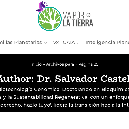
illas Planetarias
VxT GAIA
Inteligencia Plan
Inicio
»
Archivos para
»
Página 25
Author: Dr. Salvador Castel
Biotecnología Genómica, Doctorando en Bioquímica
cia y la Sustentabilidad Regenerativa, con un enfo
erecho, hazlo tuyo', lidera la transición hacia la Int