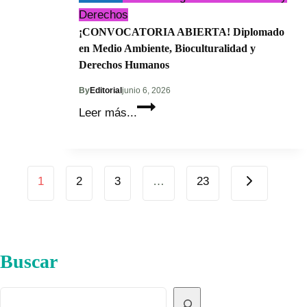
Derechos
¡CONVOCATORIA ABIERTA! Diplomado
en Medio Ambiente, Bioculturalidad y
Derechos Humanos
By
Editorial
junio 6, 2026
¡CONVOCATORIA
Leer más...
ABIERTA!
Diplomado
en
Page
Medio
Next
1
2
3
…
23
Page
Ambiente,
navigation
Bioculturalidad
y
Derechos
Buscar
Humanos
Buscar