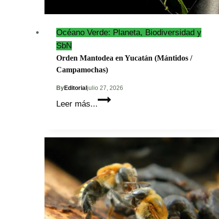
Océano Verde: Planeta, Biodiversidad y
SbN
Orden Mantodea en Yucatán (Mántidos /
Campamochas)
By
Editorial
julio 27, 2026
Orden
Leer más...
Mantodea
en
Yucatán
(Mántidos
/
Campamochas)