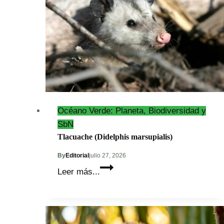
(Brachypelma
epicureanum)
Océano Verde: Planeta, Biodiversidad y
SbN
Tlacuache (Didelphis marsupialis)
By
Editorial
julio 27, 2026
Tlacuache
Leer más...
(Didelphis
marsupialis)