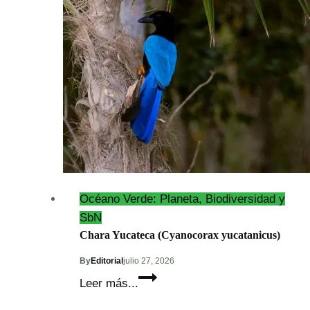
(Nasua
narica)
Océano Verde: Planeta, Biodiversidad y
SbN
Chara Yucateca (Cyanocorax yucatanicus)
By
Editorial
julio 27, 2026
Chara
Leer más...
Yucateca