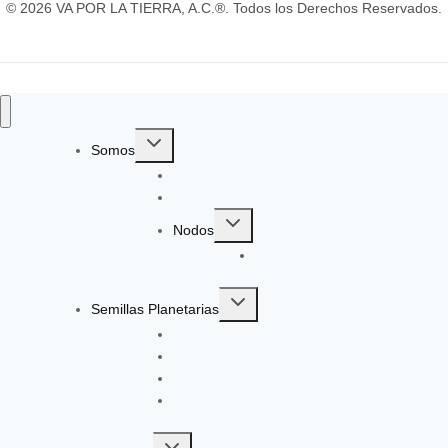
© 2026 VA POR LA TIERRA, A.C.®. Todos los Derechos Reservados.
Toggle
Somos
child
Identidad y Evolución
menu
Gobernanza
Toggle
Nodos
child
EcoGüeya
menu
Toggle
Semillas Planetarias
child
Registro a Semillas Planetarias v6.0
menu
Nuestro Método
Ingeniería Pedagógica VxT
Convocatoria: Ingeniería de Aprendizaje
Toggle