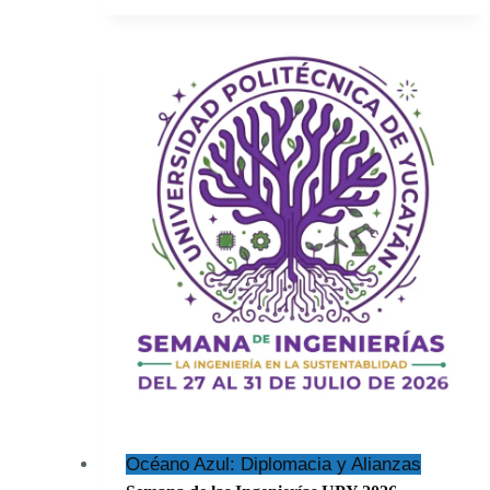
(Cyanocorax
yucatanicus)
Océano Azul: Diplomacia y Alianzas