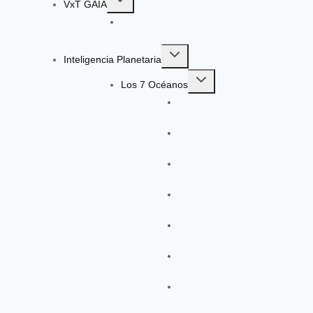
VxT GAIA
child
Radar de Señales VxT GAIA V13
menu
Toggle
Inteligencia Planetaria
child
Toggle
menu
Los 7 Océanos
child
Océano Ágata: Gobernanza y
menu
Paz
Océano Morado: Ciencia e
Investigación
Océano Verde: Planeta,
Biodiversidad y SbN
Océano Bugambilia: Personas
y Derechos
Océano Azul: Diplomacia y
Alianzas
Océano Menta: Big Data, IA y
Trazabilidad
Escudo Rojo: Riesgo y
Verificación