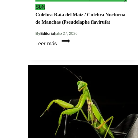
SbN
Culebra Rata del Maíz / Culebra Nocturna
de Manchas (Pseudelaphe flavirufa)
By
Editorial
julio 27, 2026
Culebra
Leer más...
Rata
del
Maíz
/
Culebra
Nocturna
de
Manchas
(Pseudelaphe
flavirufa)