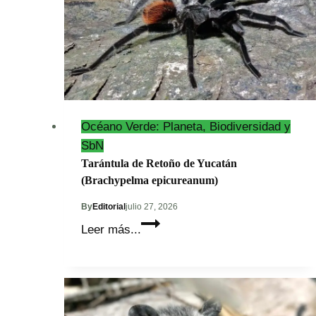
Océano Verde: Planeta, Biodiversidad y
SbN
Tarántula de Retoño de Yucatán
(Brachypelma epicureanum)
By
Editorial
julio 27, 2026
Tarántula
Leer más...
de
Retoño
de
Yucatán