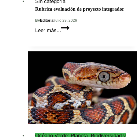
Sin categoría
Rubrica evaluación de proyecto integrador
By
Editorial
julio 29, 2026
Rubrica
Leer más...
evaluación
de
proyecto
integrador
Océano Verde: Planeta, Biodiversidad y