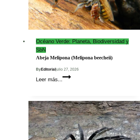
Océano Verde: Planeta, Biodiversidad y
SbN
Abeja Melipona (Melipona beecheii)
By
Editorial
julio 27, 2026
Abeja
Leer más...
Melipona
(Melipona
beecheii)