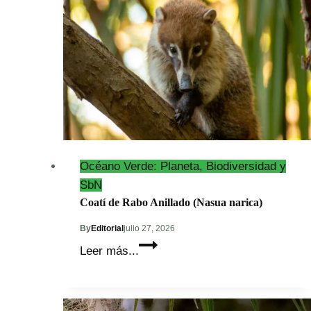
Océano Verde: Planeta, Biodiversidad y
SbN
Coatí de Rabo Anillado (Nasua narica)
By
Editorial
julio 27, 2026
Coatí
Leer más...
de
Rabo
Anillado