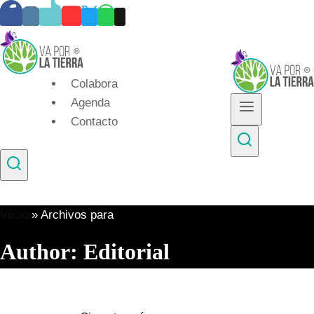
Skip
to
content
Colabora
Agenda
Contacto
Inicio
»
Archivos para
Author: Editorial