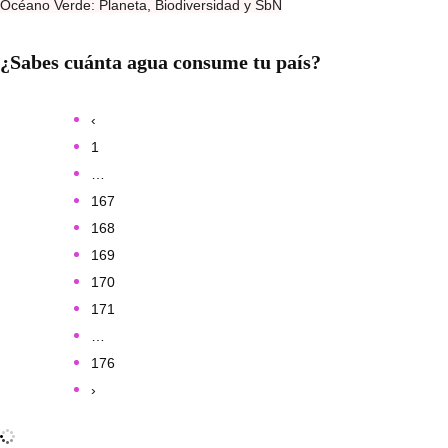
Océano Verde: Planeta, Biodiversidad y SbN
¿Sabes cuánta agua consume tu país?
‹
1
…
167
168
169
170
171
…
176
›