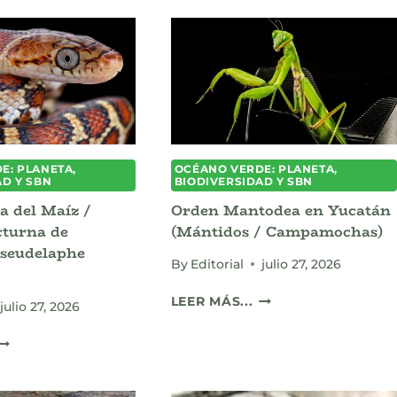
E: PLANETA,
OCÉANO VERDE: PLANETA,
AD Y SBN
BIODIVERSIDAD Y SBN
a del Maíz /
Orden Mantodea en Yucatán
cturna de
(Mántidos / Campamochas)
seudelaphe
By
Editorial
julio 27, 2026
ORDEN
LEER MÁS...
julio 27, 2026
MANTODEA
EN
CULEBRA
YUCATÁN
RATA
(MÁNTIDOS
EL
/
AÍZ