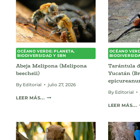
/
(
F
OCÉANO VERDE: PLANETA,
OCÉANO VERD
BIODIVERSIDAD Y SBN
BIODIVERSID
Abeja Melipona (Melipona
Tarántula d
beecheii)
Yucatán (B
epicureanu
By
Editorial
julio 27, 2026
By
Editorial
ABEJA
LEER MÁS...
MELIPONA
LEER MÁS...
(MELIPONA
BEECHEII)
(