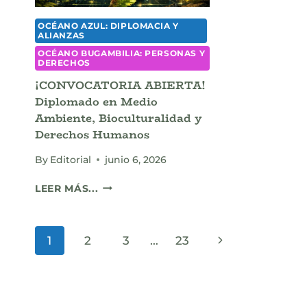
OCÉANO AZUL: DIPLOMACIA Y
ALIANZAS
OCÉANO BUGAMBILIA: PERSONAS Y
DERECHOS
¡CONVOCATORIA ABIERTA!
Diplomado en Medio
Ambiente, Bioculturalidad y
Derechos Humanos
By
Editorial
junio 6, 2026
¡CONVOCATORIA
LEER MÁS...
ABIERTA!
DIPLOMADO
EN
Page
Next
1
2
3
…
23
MEDIO
AMBIENTE,
navigation
Page
BIOCULTURALIDAD
Y
DERECHOS