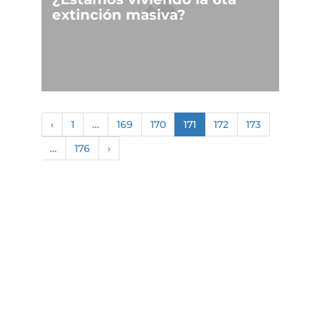
extinción masiva?
‹
1
…
169
170
171
172
173
…
176
›