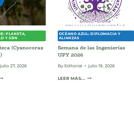
PICUREANUM)
E: PLANETA,
OCÉANO AZUL: DIPLOMACIA Y
AD Y SBN
ALIANZAS
teca (Cyanocorax
Semana de las Ingenierías
)
UPY 2026
julio 27, 2026
By
Editorial
julio 19, 2026
CHARA
SEMANA
LEER MÁS...
YUCATECA
DE
(CYANOCORAX
LAS
UCATANICUS)
INGENIERÍAS
UPY
2026