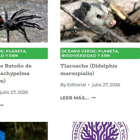
CAMPAMOCHAS)
CULEBRA
NOCTURNA
DE
MANCHAS
PSEUDELAPHE
LAVIRUFA)
E: PLANETA,
OCÉANO VERDE: PLANETA,
AD Y SBN
BIODIVERSIDAD Y SBN
e Retoño de
Tlacuache (Didelphis
rachypelma
marsupialis)
m)
By
Editorial
julio 27, 2026
julio 27, 2026
TLACUACHE
LEER MÁS...
(DIDELPHIS
TARÁNTULA
MARSUPIALIS)
DE
RETOÑO
DE
YUCATÁN
BRACHYPELMA