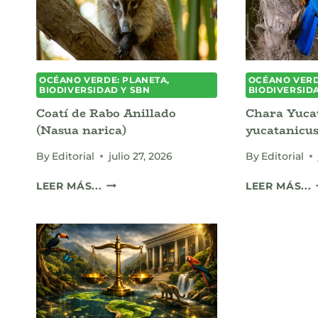
E
OCÉANO VERDE: PLANETA,
OCÉANO VERD
BIODIVERSIDAD Y SBN
BIODIVERSID
Coatí de Rabo Anillado
Chara Yuca
(Nasua narica)
yucatanicus
By
Editorial
julio 27, 2026
By
Editorial
COATÍ
LEER MÁS...
LEER MÁS...
DE
RABO
ANILLADO
Y
(NASUA
NARICA)