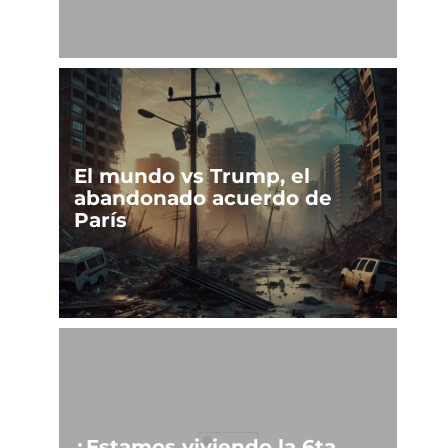
El mundo vs Trump, el
abandonado acuerdo de
París
¿Estamos viviendo la 6ta