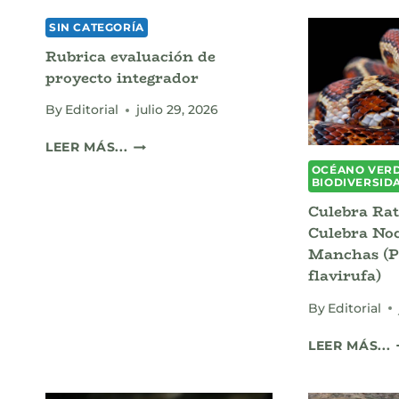
SIN CATEGORÍA
Rubrica evaluación de
proyecto integrador
By
Editorial
julio 29, 2026
RUBRICA
LEER MÁS...
EVALUACIÓN
OCÉANO VERD
DE
BIODIVERSID
PROYECTO
Culebra Rat
INTEGRADOR
Culebra No
Manchas (P
flavirufa)
By
Editorial
LEER MÁS...
D
M