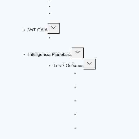
Ingeniería Pedagógica VxT
Convocatoria: Ingeniería de Aprendizaje
Toggle
VxT GAIA
child
Radar de Señales VxT GAIA V13
menu
Toggle
Inteligencia Planetaria
child
Toggle
menu
Los 7 Océanos
child
Océano Ágata: Gobernanza y
menu
Paz
Océano Morado: Ciencia e
Investigación
Océano Verde: Planeta,
Biodiversidad y SbN
Océano Bugambilia: Personas
y Derechos
Océano Azul: Diplomacia y
Alianzas