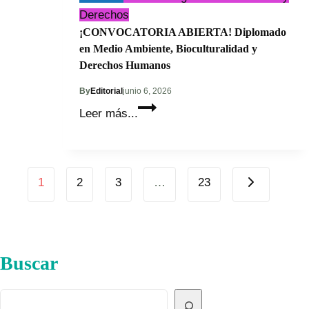
Derechos
¡CONVOCATORIA ABIERTA! Diplomado
en Medio Ambiente, Bioculturalidad y
Derechos Humanos
By
Editorial
junio 6, 2026
¡CONVOCATORIA
Leer más...
ABIERTA!
Diplomado
en
Page
Medio
Next
1
2
3
…
23
Page
Ambiente,
navigation
Bioculturalidad
y
Derechos
Buscar
Humanos
Buscar