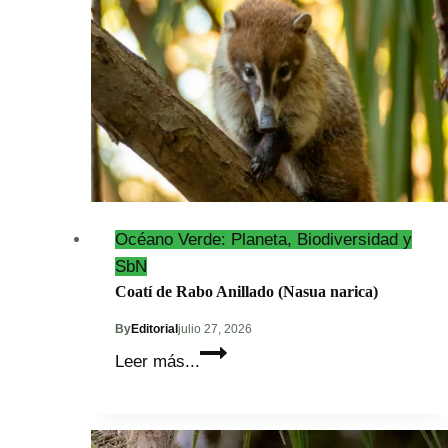
Océano Verde: Planeta, Biodiversidad y
SbN
Coatí de Rabo Anillado (Nasua narica)
By
Editorial
julio 27, 2026
Coatí
Leer más...
de
Rabo
Anillado