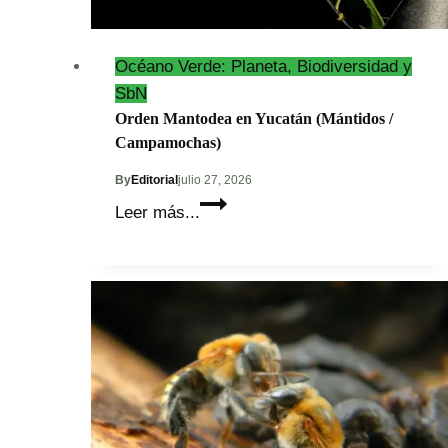
Océano Verde: Planeta, Biodiversidad y
SbN
Orden Mantodea en Yucatán (Mántidos /
Campamochas)
By
Editorial
julio 27, 2026
Orden
Leer más...
Mantodea
en
Yucatán
(Mántidos
/
Campamochas)