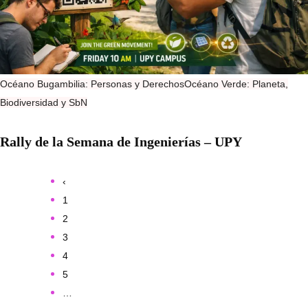
Océano Bugambilia: Personas y Derechos
Océano Verde: Planeta,
Biodiversidad y SbN
Rally de la Semana de Ingenierías – UPY
‹
1
2
3
4
5
…