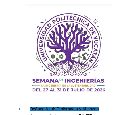
(Cyanocorax
yucatanicus)
Océano Azul: Diplomacia y Alianzas