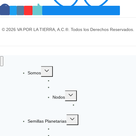
© 2026 VA POR LA TIERRA, A.C.®. Todos los Derechos Reservados.
Toggle
Somos
child
Identidad y Evolución
menu
Gobernanza
Toggle
Nodos
child
EcoGüeya
menu
Toggle
Semillas Planetarias
child
Registro a Semillas Planetarias v6.0
menu
Nuestro Método