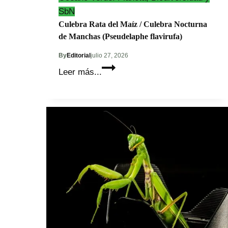
SbN
Culebra Rata del Maíz / Culebra Nocturna
de Manchas (Pseudelaphe flavirufa)
By
Editorial
julio 27, 2026
Culebra
Leer más...
Rata
del
Maíz
/
Culebra
Nocturna
de
Manchas
(Pseudelaphe
flavirufa)