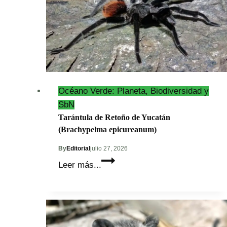
Océano Verde: Planeta, Biodiversidad y
SbN
Tarántula de Retoño de Yucatán
(Brachypelma epicureanum)
By
Editorial
julio 27, 2026
Tarántula
Leer más...
de
Retoño
de
Yucatán