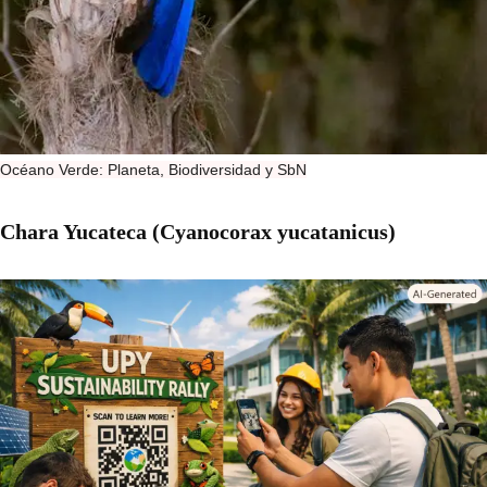
Océano Verde: Planeta, Biodiversidad y SbN
Chara Yucateca (Cyanocorax yucatanicus)