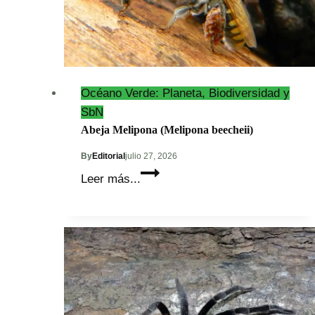
Océano Verde: Planeta, Biodiversidad y
SbN
Abeja Melipona (Melipona beecheii)
By
Editorial
julio 27, 2026
Abeja
Leer más...
Melipona
(Melipona
beecheii)