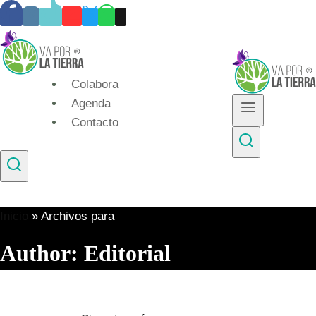
Skip
to
content
Colabora
Agenda
Contacto
Inicio
»
Archivos para
Author: Editorial