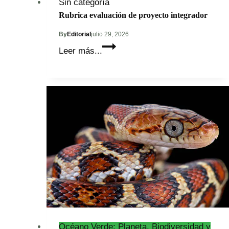
Sin categoría
Rubrica evaluación de proyecto integrador
By
Editorial
julio 29, 2026
Rubrica
Leer más...
evaluación
de
proyecto
integrador
Océano Verde: Planeta, Biodiversidad y