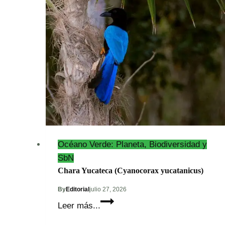
(Nasua
narica)
Océano Verde: Planeta, Biodiversidad y
SbN
Chara Yucateca (Cyanocorax yucatanicus)
By
Editorial
julio 27, 2026
Chara
Leer más...
Yucateca