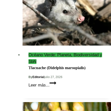
(Brachypelma
epicureanum)
Océano Verde: Planeta, Biodiversidad y
SbN
Tlacuache (Didelphis marsupialis)
By
Editorial
julio 27, 2026
Tlacuache
Leer más...
(Didelphis
marsupialis)