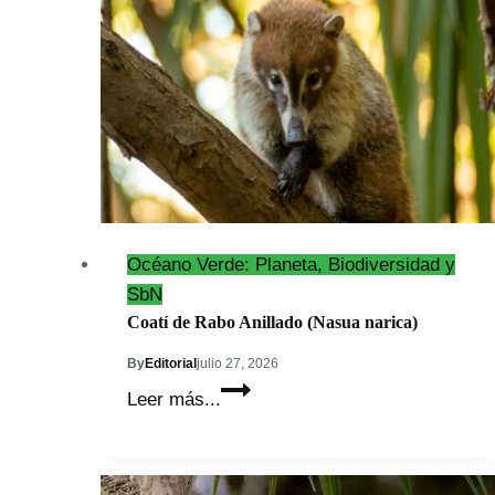
Océano Verde: Planeta, Biodiversidad y
SbN
Coatí de Rabo Anillado (Nasua narica)
By
Editorial
julio 27, 2026
Coatí
Leer más...
de
Rabo
Anillado