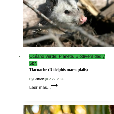
(Brachypelma
epicureanum)
Océano Verde: Planeta, Biodiversidad y
SbN
Tlacuache (Didelphis marsupialis)
By
Editorial
julio 27, 2026
Tlacuache
Leer más...
(Didelphis
marsupialis)