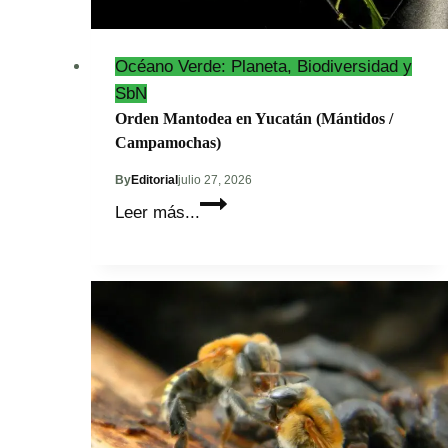
Océano Verde: Planeta, Biodiversidad y
SbN
Orden Mantodea en Yucatán (Mántidos /
Campamochas)
By
Editorial
julio 27, 2026
Orden
Leer más...
Mantodea
en
Yucatán
(Mántidos
/
Campamochas)