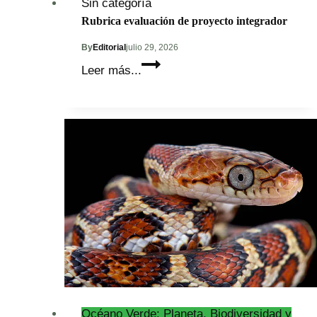
Sin categoría
Rubrica evaluación de proyecto integrador
By
Editorial
julio 29, 2026
Rubrica
Leer más...
evaluación
de
proyecto
integrador
Océano Verde: Planeta, Biodiversidad y