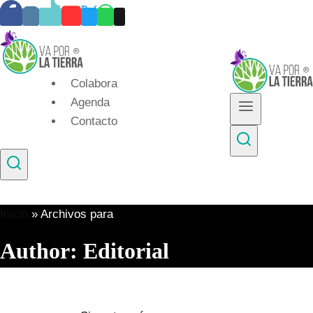
Skip
to
content
Colabora
Agenda
Contacto
Inicio
»
Archivos para
Author: Editorial