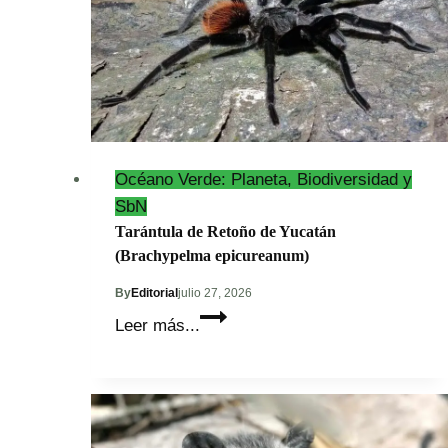
Océano Verde: Planeta, Biodiversidad y
SbN
Tarántula de Retoño de Yucatán
(Brachypelma epicureanum)
By
Editorial
julio 27, 2026
Tarántula
Leer más...
de
Retoño
de
Yucatán