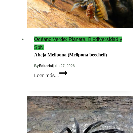
Océano Verde: Planeta, Biodiversidad y
SbN
Abeja Melipona (Melipona beecheii)
By
Editorial
julio 27, 2026
Abeja
Leer más...
Melipona
(Melipona
beecheii)