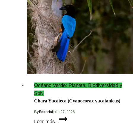
(Nasua
narica)
Océano Verde: Planeta, Biodiversidad y
SbN
Chara Yucateca (Cyanocorax yucatanicus)
By
Editorial
julio 27, 2026
Chara
Leer más...
Yucateca