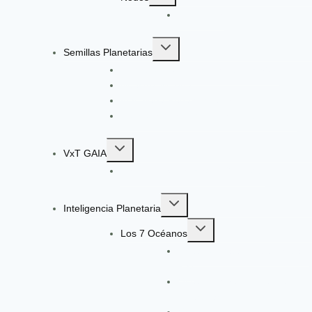
child
EcoGüeya
menu
Toggle
Semillas Planetarias
child
Registro a Semillas Planetarias v6.0
menu
Nuestro Método
Ingeniería Pedagógica VxT
Convocatoria: Ingeniería de Aprendizaje
Toggle
VxT GAIA
child
Radar de Señales VxT GAIA V13
menu
Toggle
Inteligencia Planetaria
child
Toggle
menu
Los 7 Océanos
child
Océano Ágata: Gobernanza y
menu
Paz
Océano Morado: Ciencia e
Investigación