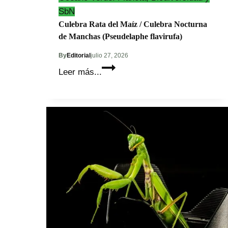
SbN
Culebra Rata del Maíz / Culebra Nocturna
de Manchas (Pseudelaphe flavirufa)
By
Editorial
julio 27, 2026
Culebra
Leer más...
Rata
del
Maíz
/
Culebra
Nocturna
de
Manchas
(Pseudelaphe
flavirufa)