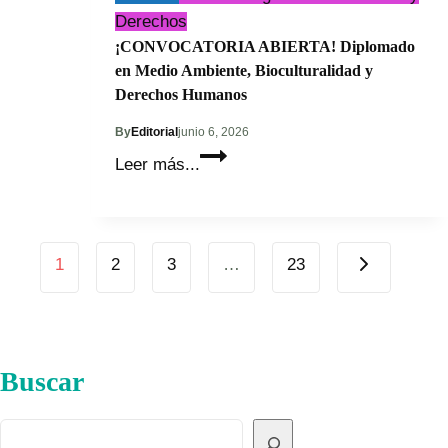
Derechos
¡CONVOCATORIA ABIERTA! Diplomado
en Medio Ambiente, Bioculturalidad y
Derechos Humanos
By
Editorial
junio 6, 2026
¡CONVOCATORIA
Leer más...
ABIERTA!
Diplomado
en
Page
Medio
Next
1
2
3
…
23
Page
Ambiente,
navigation
Bioculturalidad
y
Derechos
Buscar
Humanos
Buscar