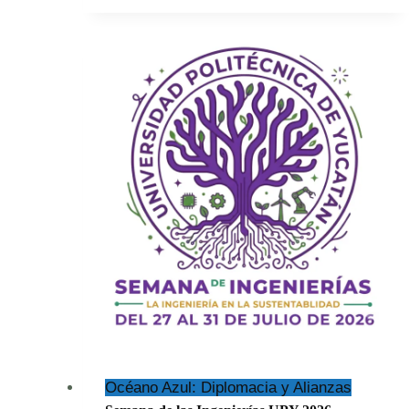
(Cyanocorax
yucatanicus)
Océano Azul: Diplomacia y Alianzas