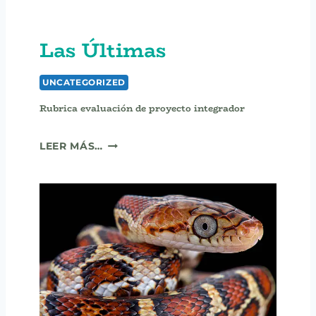
Las Últimas
UNCATEGORIZED
Rubrica evaluación de proyecto integrador
R
LEER MÁS…
U
B
R
I
C
A
E
V
A
L
U