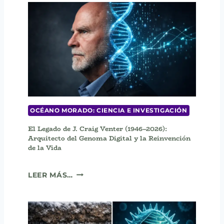
I
L
A
S
I
N
T
S
U
E
)
M
R
)
I
O
M
O
L
E
OCÉANO MORADO: CIENCIA E INVESTIGACIÓN
C
El Legado de J. Craig Venter (1946–2026):
U
Arquitecto del Genoma Digital y la Reinvención
L
de la Vida
A
R
E
D
LEER MÁS…
L
E
L
L
E
A
G
L