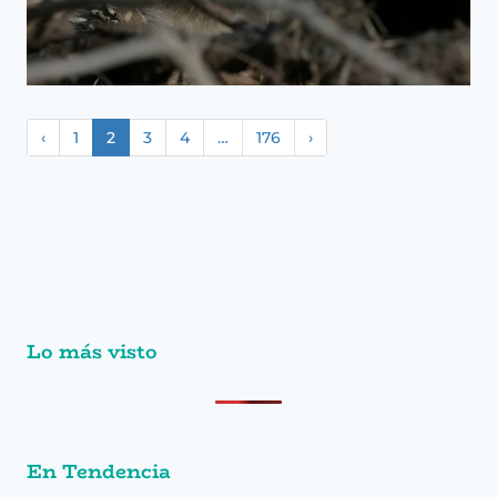
‹
1
2
3
4
…
176
›
Lo más visto
En Tendencia