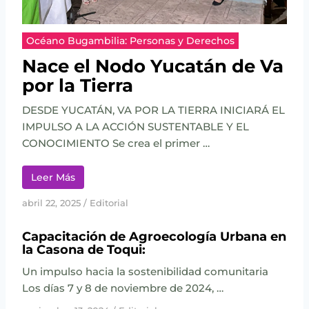
G
T
Í
R
A
Océano Bugambilia: Personas y Derechos
O
Y
S
L
Nace el Nodo Yucatán de Va
R
A
por la Tierra
Í
F
O
I
DESDE YUCATÁN, VA POR LA TIERRA INICIARÁ EL
S
C
IMPULSO A LA ACCIÓN SUSTENTABLE Y EL
Y
C
CONOCIMIENTO Se crea el primer …
L
I
A
Ó
G
N
Leer Más
O
S
abril 22, 2025
/
Editorial
Capacitación de Agroecología Urbana en
la Casona de Toqui:
Un impulso hacia la sostenibilidad comunitaria
Los días 7 y 8 de noviembre de 2024, …