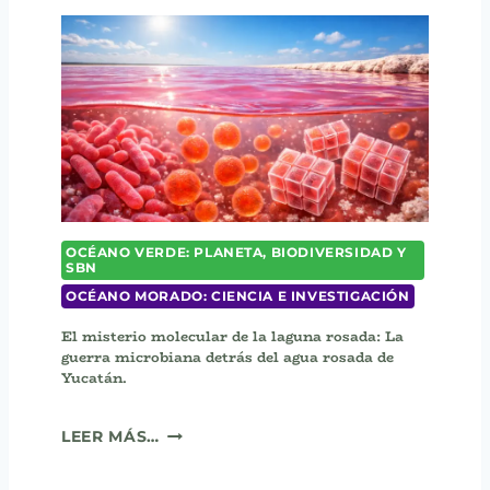
T
C
Á
H
N
E
(
(
B
D
R
I
A
D
C
E
H
L
Y
P
P
H
OCÉANO VERDE: PLANETA, BIODIVERSIDAD Y
E
SBN
I
L
S
OCÉANO MORADO: CIENCIA E INVESTIGACIÓN
M
M
A
El misterio molecular de la laguna rosada: La
A
E
guerra microbiana detrás del agua rosada de
R
P
Yucatán.
S
I
U
C
E
P
LEER MÁS…
U
L
I
R
M
A
E