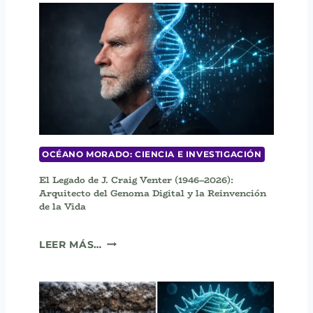
I
L
A
S
I
N
T
S
U
E
)
M
R
)
I
O
M
O
L
E
OCÉANO MORADO: CIENCIA E INVESTIGACIÓN
C
El Legado de J. Craig Venter (1946–2026):
U
Arquitecto del Genoma Digital y la Reinvención
L
de la Vida
A
R
E
D
LEER MÁS…
L
E
L
L
E
A
G
L