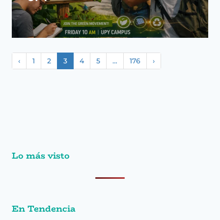
‹
1
2
3
4
5
…
176
›
Lo más visto
En Tendencia