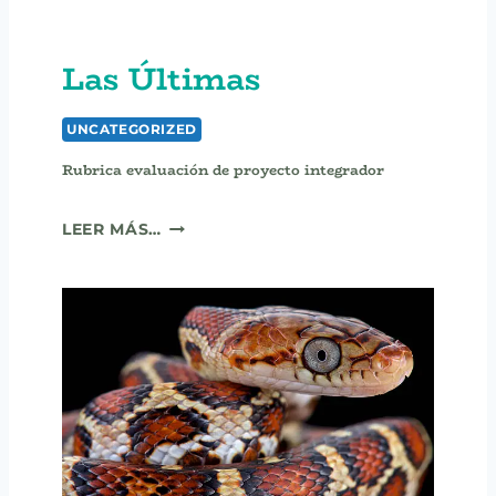
Las Últimas
UNCATEGORIZED
Rubrica evaluación de proyecto integrador
R
LEER MÁS…
U
B
R
I
C
A
E
V
A
L
U