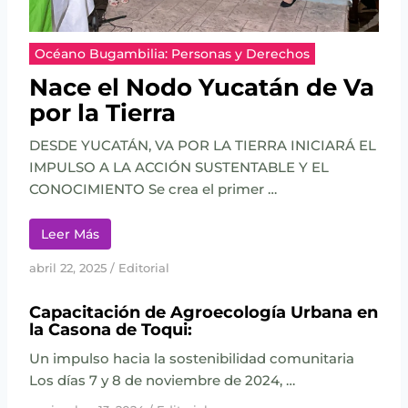
G
T
Í
R
A
Océano Bugambilia: Personas y Derechos
O
Y
S
L
Nace el Nodo Yucatán de Va
R
A
por la Tierra
Í
F
O
I
DESDE YUCATÁN, VA POR LA TIERRA INICIARÁ EL
S
C
IMPULSO A LA ACCIÓN SUSTENTABLE Y EL
Y
C
CONOCIMIENTO Se crea el primer …
L
I
A
Ó
G
N
Leer Más
O
S
abril 22, 2025
/
Editorial
Capacitación de Agroecología Urbana en
la Casona de Toqui:
Un impulso hacia la sostenibilidad comunitaria
Los días 7 y 8 de noviembre de 2024, …