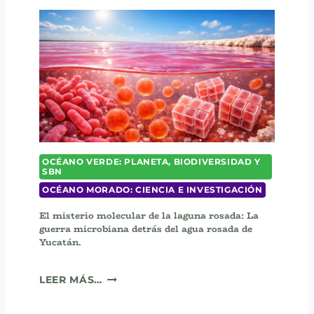
T
C
Á
H
N
E
(
(
B
D
R
I
A
D
C
E
H
L
Y
P
P
H
OCÉANO VERDE: PLANETA, BIODIVERSIDAD Y
E
SBN
I
L
S
OCÉANO MORADO: CIENCIA E INVESTIGACIÓN
M
M
A
El misterio molecular de la laguna rosada: La
A
E
guerra microbiana detrás del agua rosada de
R
P
Yucatán.
S
I
U
C
E
P
LEER MÁS…
U
L
I
R
M
A
E