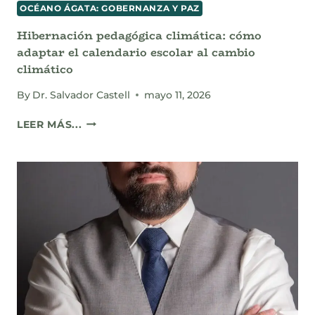
OCÉANO ÁGATA: GOBERNANZA Y PAZ
Hibernación pedagógica climática: cómo
adaptar el calendario escolar al cambio
climático
By
Dr. Salvador Castell
mayo 11, 2026
HIBERNACIÓN
LEER MÁS...
PEDAGÓGICA
CLIMÁTICA:
CÓMO
ADAPTAR
EL
CALENDARIO
ESCOLAR
AL
CAMBIO
CLIMÁTICO