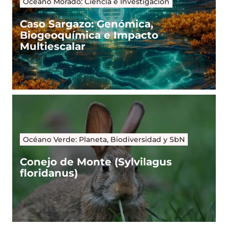
Océano Morado: Ciencia e Investigación
Caso Sargazo: Genómica,
Biogeoquímica e Impacto
Multiescalar
Océano Verde: Planeta, Biodiversidad y SbN
Conejo de Monte (Sylvilagus
floridanus)