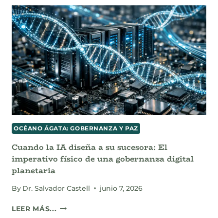
AJOLOTE:
ENTRE
EL
MARKETING
CULTURAL
Y
LA
EXTINCIÓN
REAL
OCÉANO ÁGATA: GOBERNANZA Y PAZ
Cuando la IA diseña a su sucesora: El
imperativo físico de una gobernanza digital
planetaria
By
Dr. Salvador Castell
junio 7, 2026
CUANDO
LEER MÁS...
LA