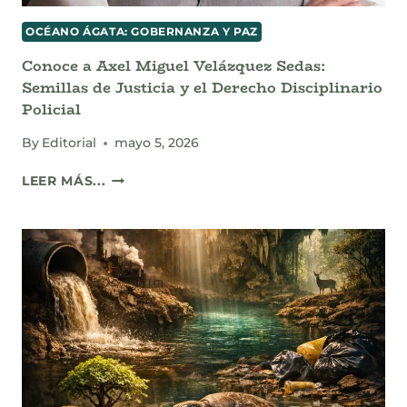
OCÉANO ÁGATA: GOBERNANZA Y PAZ
Conoce a Axel Miguel Velázquez Sedas:
Semillas de Justicia y el Derecho Disciplinario
Policial
By
Editorial
mayo 5, 2026
CONOCE
LEER MÁS...
A
AXEL
MIGUEL
VELÁZQUEZ
SEDAS:
SEMILLAS
DE
JUSTICIA
Y
EL
DERECHO
DISCIPLINARIO