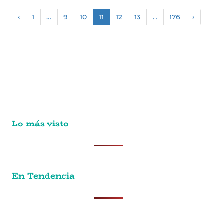
‹
1
…
9
10
11
12
13
…
176
›
Lo más visto
En Tendencia