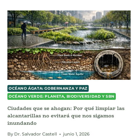
IA
DISEÑA
A
SU
SUCESORA:
EL
IMPERATIVO
FÍSICO
DE
UNA
GOBERNANZA
DIGITAL
PLANETARIA
OCÉANO ÁGATA: GOBERNANZA Y PAZ
OCÉANO VERDE: PLANETA, BIODIVERSIDAD Y SBN
Ciudades que se ahogan: Por qué limpiar las
alcantarillas no evitará que nos sigamos
inundando
By
Dr. Salvador Castell
junio 1, 2026