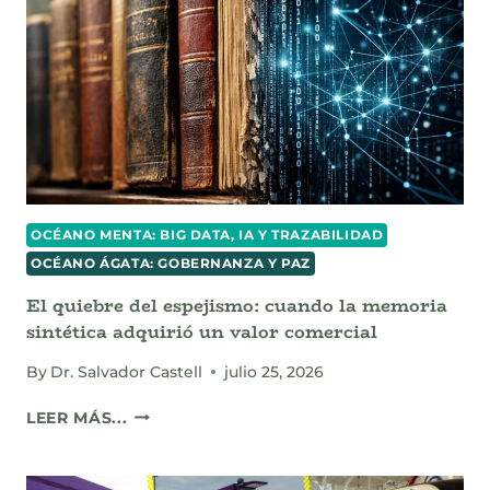
Y
LA
FRONTERA
DEL
DISEÑO
EN
LA
ERA
DE
LOS
OCÉANO MENTA: BIG DATA, IA Y TRAZABILIDAD
ALGORITMOS
OCÉANO ÁGATA: GOBERNANZA Y PAZ
El quiebre del espejismo: cuando la memoria
sintética adquirió un valor comercial
By
Dr. Salvador Castell
julio 25, 2026
EL
LEER MÁS...
QUIEBRE
DEL
ESPEJISMO: