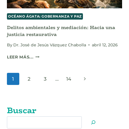
POLICIAL
OCÉANO ÁGATA: GOBERNANZA Y PAZ
Delitos ambientales y mediación: Hacia una
justicia restaurativa
By
Dr. José de Jesús Vázquez Chabolla
abril 12, 2026
DELITOS
LEER MÁS...
AMBIENTALES
Y
MEDIACIÓN:
Page
Next
1
2
3
…
14
HACIA
UNA
navigation
Page
JUSTICIA
RESTAURATIVA
Buscar
Buscar