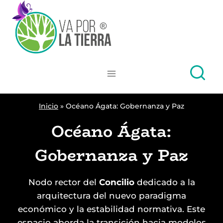
Skip
to
content
Inicio
»
Océano Ágata: Gobernanza y Paz
Océano Ágata:
Gobernanza y Paz
Nodo rector del
Concilio
dedicado a la
arquitectura del nuevo paradigma
económico y la estabilidad normativa. Este
espacio aborda la transición hacia modelos