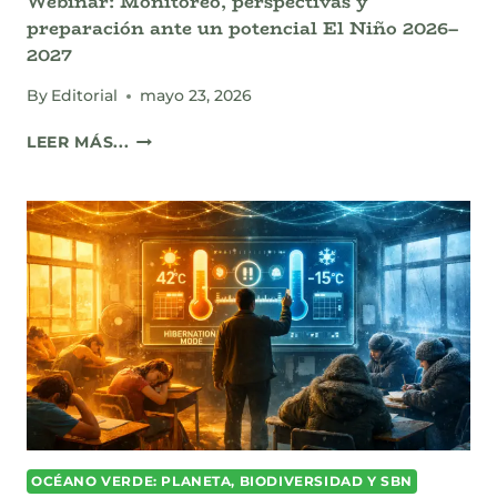
Webinar: Monitoreo, perspectivas y
preparación ante un potencial El Niño 2026–
2027
By
Editorial
mayo 23, 2026
WEBINAR:
LEER MÁS...
MONITOREO,
PERSPECTIVAS
Y
PREPARACIÓN
ANTE
UN
POTENCIAL
EL
NIÑO
2026–
2027
OCÉANO VERDE: PLANETA, BIODIVERSIDAD Y SBN