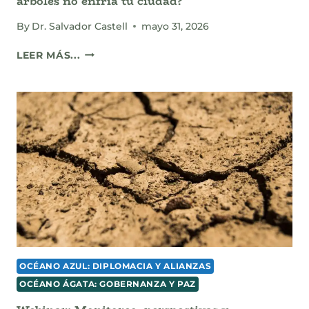
árboles no enfría tu ciudad?
By
Dr. Salvador Castell
mayo 31, 2026
CIUDADES
LEER MÁS...
QUE
HIERVEN:
¿POR
QUÉ
SEMBRAR
ÁRBOLES
NO
ENFRÍA
TU
CIUDAD?
OCÉANO AZUL: DIPLOMACIA Y ALIANZAS
OCÉANO ÁGATA: GOBERNANZA Y PAZ