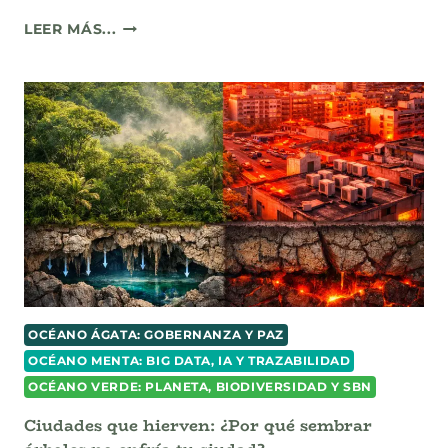
CIUDADES
LEER MÁS...
QUE
SE
AHOGAN:
POR
QUÉ
LIMPIAR
LAS
ALCANTARILLAS
NO
EVITARÁ
QUE
NOS
SIGAMOS
INUNDANDO
OCÉANO ÁGATA: GOBERNANZA Y PAZ
OCÉANO MENTA: BIG DATA, IA Y TRAZABILIDAD
OCÉANO VERDE: PLANETA, BIODIVERSIDAD Y SBN
Ciudades que hierven: ¿Por qué sembrar