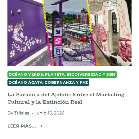
CUANDO
LA
MEMORIA
SINTÉTICA
ADQUIRIÓ
UN
VALOR
COMERCIAL
OCÉANO VERDE: PLANETA, BIODIVERSIDAD Y SBN
OCÉANO ÁGATA: GOBERNANZA Y PAZ
La Paradoja del Ajolote: Entre el Marketing
Cultural y la Extinción Real
By
TriIslas
junio 15, 2026
LA
LEER MÁS...
PARADOJA
DEL