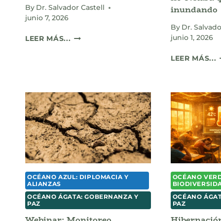
inundando
By
Dr. Salvador Castell
junio 7, 2026
By
Dr. Salvado
CUANDO
junio 1, 2026
LEER MÁS...
LA
C
IA
LEER MÁS...
DISEÑA
S
A
SU
SUCESORA:
EL
L
IMPERATIVO
L
FÍSICO
A
DE
UNA
E
GOBERNANZA
DIGITAL
OCÉANO AZUL: DIPLOMACIA Y
OCÉANO VERD
PLANETARIA
ALIANZAS
BIODIVERSID
OCÉANO ÁGATA: GOBERNANZA Y
OCÉANO ÁGAT
PAZ
PAZ
Webinar: Monitoreo,
Hibernació