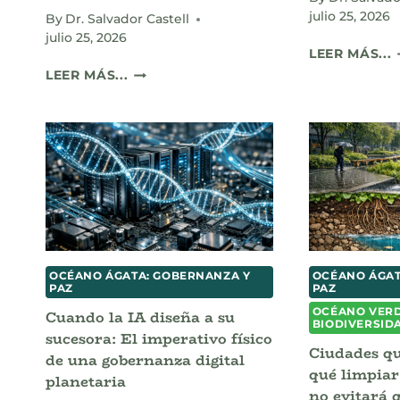
julio 25, 2026
By
Dr. Salvador Castell
julio 25, 2026
E
LEER MÁS...
Q
PROPIEDAD
LEER MÁS...
D
INTELECTUAL,
E
LA
CHISPA
L
HUMANA
Y
S
LA
A
FRONTERA
DEL
DISEÑO
C
EN
OCÉANO ÁGATA: GOBERNANZA Y
OCÉANO ÁGAT
LA
PAZ
PAZ
ERA
OCÉANO VERD
Cuando la IA diseña a su
DE
BIODIVERSID
LOS
sucesora: El imperativo físico
Ciudades qu
ALGORITMOS
de una gobernanza digital
qué limpiar 
planetaria
no evitará 