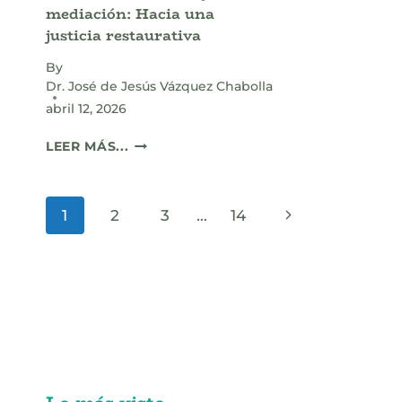
mediación: Hacia una
justicia restaurativa
By
Dr. José de Jesús Vázquez Chabolla
abril 12, 2026
DELITOS
LEER MÁS...
AMBIENTALES
Y
MEDIACIÓN:
Page
Next
1
2
3
…
14
HACIA
UNA
navigation
Page
JUSTICIA
RESTAURATIVA