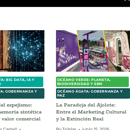
: BIG DATA, IA Y
OCÉANO VERDE: PLANETA,
D
BIODIVERSIDAD Y SBN
A: GOBERNANZA Y
OCÉANO ÁGATA: GOBERNANZA Y
PAZ
del espejismo:
La Paradoja del Ajolote:
emoria sintética
Entre el Marketing Cultural
 valor comercial
y la Extinción Real
r Castell
By
TriIslas
junio 15, 2026