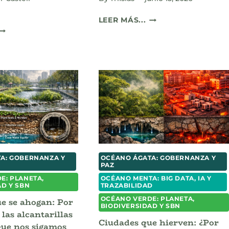
LA
LEER MÁS...
L
PARADOJA
UIEBRE
DEL
EL
AJOLOTE:
SPEJISMO:
ENTRE
CUANDO
EL
A
MARKETING
MEMORIA
CULTURAL
INTÉTICA
Y
DQUIRIÓ
LA
UN
EXTINCIÓN
VALOR
REAL
OMERCIAL
A: GOBERNANZA Y
OCÉANO ÁGATA: GOBERNANZA Y
PAZ
E: PLANETA,
OCÉANO MENTA: BIG DATA, IA Y
AD Y SBN
TRAZABILIDAD
OCÉANO VERDE: PLANETA,
e se ahogan: Por
BIODIVERSIDAD Y SBN
las alcantarillas
Ciudades que hierven: ¿Por
que nos sigamos