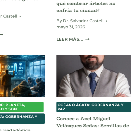
qué sembrar árboles no
enfría tu ciudad?
r Castell
By
Dr. Salvador Castell
mayo 31, 2026
IUDADES
CIUDADES
QUE
LEER MÁS...
QUE
E
HIERVEN:
AHOGAN:
¿POR
POR
QUÉ
QUÉ
SEMBRAR
IMPIAR
ÁRBOLES
AS
NO
LCANTARILLAS
ENFRÍA
NO
TU
VITARÁ
CIUDAD?
QUE
E: PLANETA,
OCÉANO ÁGATA: GOBERNANZA Y
NOS
AD Y SBN
PAZ
SIGAMOS
A: GOBERNANZA Y
Conoce a Axel Miguel
INUNDANDO
Velázquez Sedas: Semillas de
n pedagógica