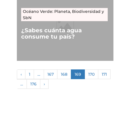
Océano Verde: Planeta, Biodiversidad y
SbN
¿Sabes cuánta agua
consume tu país?
‹
1
…
167
168
169
170
171
…
176
›