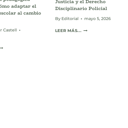
Justicia y el Derecho
cómo adaptar el
Disciplinario Policial
escolar al cambio
By
Editorial
mayo 5, 2026
CONOCE
r Castell
LEER MÁS...
A
AXEL
IBERNACIÓN
MIGUEL
PEDAGÓGICA
VELÁZQUEZ
LIMÁTICA:
SEDAS:
CÓMO
SEMILLAS
ADAPTAR
DE
L
JUSTICIA
ALENDARIO
Y
SCOLAR
EL
L
DERECHO
CAMBIO
DISCIPLINARIO
LIMÁTICO
POLICIAL