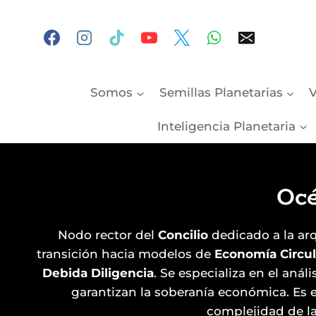
Skip
to
content
Somos
Semillas Planetarias
V
Inteligencia Planetaria
Océ
Nodo rector del
Concilio
dedicado a la ar
transición hacia modelos de
Economía Circul
Debida Diligencia
. Se especializa en el aná
garantizan la soberanía económica. Es e
complejidad de las