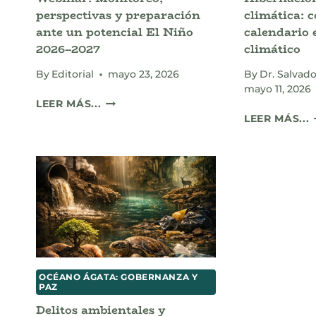
perspectivas y preparación
climática: 
ante un potencial El Niño
calendario 
2026–2027
climático
By
Editorial
mayo 23, 2026
By
Dr. Salvado
mayo 11, 2026
WEBINAR:
LEER MÁS...
MONITOREO,
H
LEER MÁS...
PERSPECTIVAS
Y
C
PREPARACIÓN
ANTE
UN
E
POTENCIAL
C
EL
E
NIÑO
A
2026–
2027
C
OCÉANO ÁGATA: GOBERNANZA Y
PAZ
Delitos ambientales y