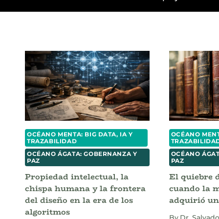
OCÉANO MENTA: BIG DATA, IA Y
OCÉANO MENTA
TRAZABILIDAD
TRAZABILIDA
OCÉANO ÁGATA: GOBERNANZA Y
OCÉANO ÁGAT
PAZ
PAZ
Propiedad intelectual, la
El quiebre 
chispa humana y la frontera
cuando la m
del diseño en la era de los
adquirió un
algoritmos
By
Dr. Salvado