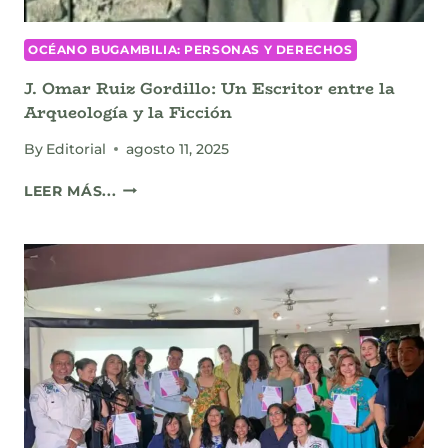
OCÉANO BUGAMBILIA: PERSONAS Y DERECHOS
J. Omar Ruiz Gordillo: Un Escritor entre la
Arqueología y la Ficción
By
Editorial
agosto 11, 2025
J.
LEER MÁS...
OMAR
RUIZ
GORDILLO:
UN
ESCRITOR
ENTRE
LA
ARQUEOLOGÍA
Y
LA
FICCIÓN