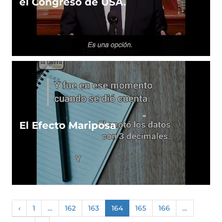
el Congreso de USA.
El Efecto Mariposa
‹
1
…
162
163
164
165
166
…