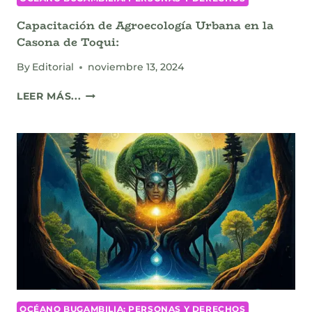
Capacitación de Agroecología Urbana en la
Casona de Toqui:
By
Editorial
noviembre 13, 2024
CAPACITACIÓN
LEER MÁS...
DE
AGROECOLOGÍA
URBANA
EN
LA
CASONA
DE
TOQUI:
OCÉANO BUGAMBILIA: PERSONAS Y DERECHOS