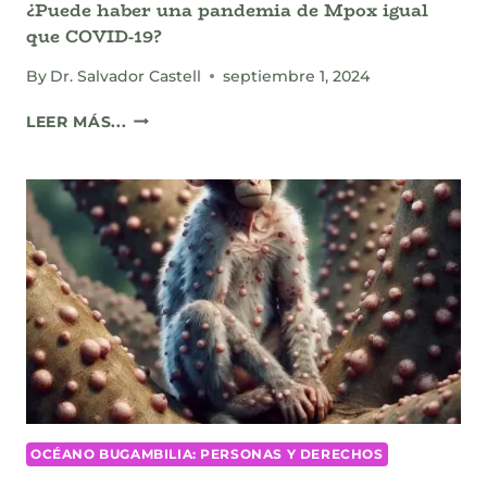
¿Puede haber una pandemia de Mpox igual
que COVID-19?
By
Dr. Salvador Castell
septiembre 1, 2024
¿PUEDE
LEER MÁS...
HABER
UNA
PANDEMIA
DE
MPOX
IGUAL
QUE
COVID-
19?
OCÉANO BUGAMBILIA: PERSONAS Y DERECHOS