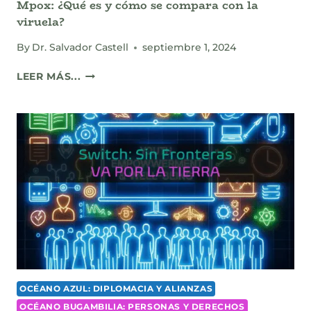
Mpox: ¿Qué es y cómo se compara con la
viruela?
By
Dr. Salvador Castell
septiembre 1, 2024
MPOX:
LEER MÁS...
¿QUÉ
ES
Y
CÓMO
SE
COMPARA
CON
LA
VIRUELA?
OCÉANO AZUL: DIPLOMACIA Y ALIANZAS
OCÉANO BUGAMBILIA: PERSONAS Y DERECHOS