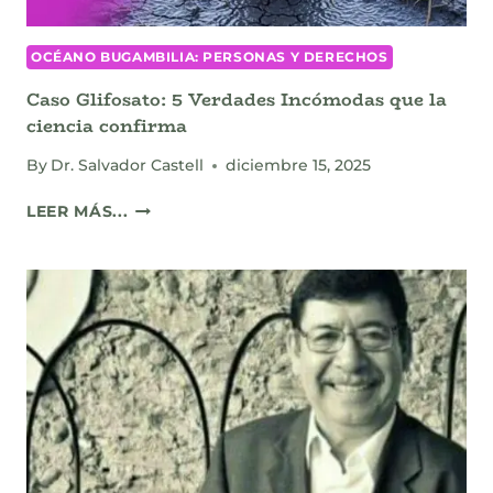
OCÉANO BUGAMBILIA: PERSONAS Y DERECHOS
Caso Glifosato: 5 Verdades Incómodas que la
ciencia confirma
By
Dr. Salvador Castell
diciembre 15, 2025
CASO
LEER MÁS...
GLIFOSATO:
5
VERDADES
INCÓMODAS
QUE
LA
CIENCIA
CONFIRMA