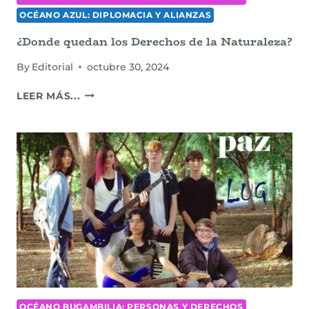
OCÉANO AZUL: DIPLOMACIA Y ALIANZAS
¿Donde quedan los Derechos de la Naturaleza?
By
Editorial
octubre 30, 2024
¿DONDE
LEER MÁS...
QUEDAN
LOS
DERECHOS
DE
LA
NATURALEZA?
OCÉANO BUGAMBILIA: PERSONAS Y DERECHOS