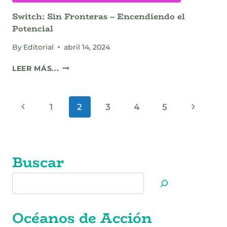
Switch: Sin Fronteras – Encendiendo el
Potencial
By
Editorial
abril 14, 2024
SWITCH:
LEER MÁS...
SIN
FRONTERAS
–
Page
Previous
Next
1
2
3
4
5
ENCENDIENDO
EL
navigation
Page
Page
POTENCIAL
Buscar
Buscar
Océanos de Acción