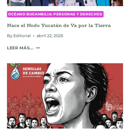
OCÉANO BUGAMBILIA: PERSONAS Y DERECHOS
Nace el Nodo Yucatán de Va por la Tierra
By
Editorial
abril 22, 2025
NACE
LEER MÁS...
EL
NODO
YUCATÁN
DE
VA
POR
LA
TIERRA