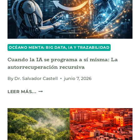
BOMBA
BIÓTICA
Y
CÓMO
PROTEGE
EL
AGUA
OCÉANO MENTA: BIG DATA, IA Y TRAZABILIDAD
DE
LAS
Cuando la IA se programa a sí misma: La
CIUDADES.
autorrecuperación recursiva
By
Dr. Salvador Castell
junio 7, 2026
CUANDO
LEER MÁS...
LA
IA
SE
PROGRAMA
A
SÍ
MISMA: