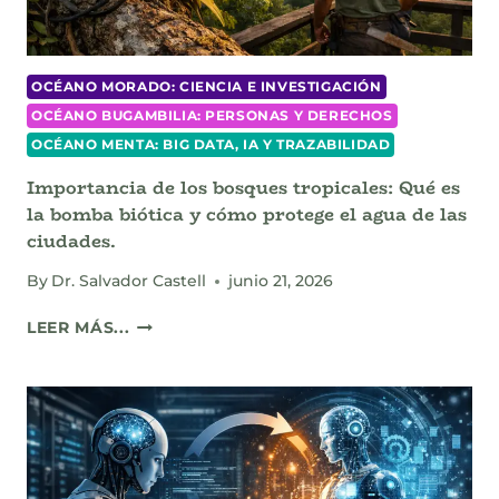
OCÉANO MORADO: CIENCIA E INVESTIGACIÓN
OCÉANO BUGAMBILIA: PERSONAS Y DERECHOS
OCÉANO MENTA: BIG DATA, IA Y TRAZABILIDAD
Importancia de los bosques tropicales: Qué es
la bomba biótica y cómo protege el agua de las
ciudades.
By
Dr. Salvador Castell
junio 21, 2026
IMPORTANCIA
LEER MÁS...
DE
LOS
BOSQUES
TROPICALES:
QUÉ
ES
LA