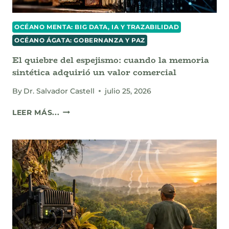
DE
LOS
OCÉANO MENTA: BIG DATA, IA Y TRAZABILIDAD
ALGORITMOS
OCÉANO ÁGATA: GOBERNANZA Y PAZ
El quiebre del espejismo: cuando la memoria
sintética adquirió un valor comercial
By
Dr. Salvador Castell
julio 25, 2026
EL
LEER MÁS...
QUIEBRE
DEL
ESPEJISMO:
CUANDO
LA
MEMORIA
SINTÉTICA
ADQUIRIÓ
UN
VALOR
COMERCIAL