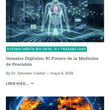
SUPERÓ
A
LOS
VIRÓLOGOS?
OCÉANO MENTA: BIG DATA, IA Y TRAZABILIDAD
Gemelos Digitales: El Futuro de la Medicina
de Precisión
By
Dr. Salvador Castell
mayo 6, 2026
GEMELOS
LEER MÁS...
DIGITALES:
EL
FUTURO
DE
LA