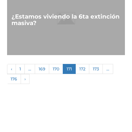
¿Estamos viviendo la 6ta extinción
masiva?
‹
1
…
169
170
171
172
173
…
176
›