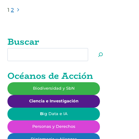
PASAPORTE
DIGITAL
Page
Next
1
2
DE
Page
MATERIALES
navigation
Y
CIRCULARIDAD
Buscar
EN
CONSTRUCCIÓN
Buscar
2026
Océanos de Acción
Biodiversidad y SbN
Ciencia e Investigación
B
ig Data e IA
Personas y Derechos