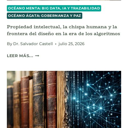
OCÉANO MENTA: BIG DATA, IA Y TRAZABILIDAD
OCÉANO ÁGATA: GOBERNANZA Y PAZ
Propiedad intelectual, la chispa humana y la
frontera del diseño en la era de los algoritmos
By
Dr. Salvador Castell
julio 25, 2026
PROPIEDAD
LEER MÁS...
INTELECTUAL,
LA
CHISPA
HUMANA
Y
LA
FRONTERA
DEL
DISEÑO
EN
LA
ERA