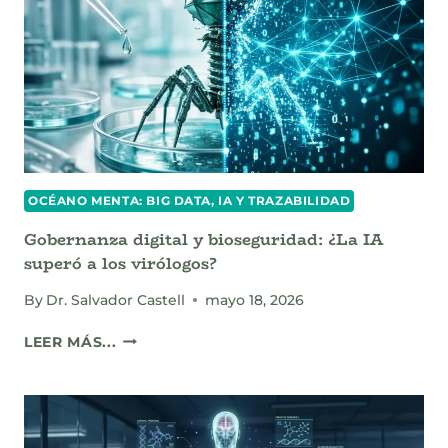
ÁRBOLES
NO
ENFRÍA
TU
CIUDAD?
OCÉANO MENTA: BIG DATA, IA Y TRAZABILIDAD
Gobernanza digital y bioseguridad: ¿La IA
superó a los virólogos?
By
Dr. Salvador Castell
mayo 18, 2026
GOBERNANZA
LEER MÁS...
DIGITAL
Y
BIOSEGURIDAD:
¿LA
IA