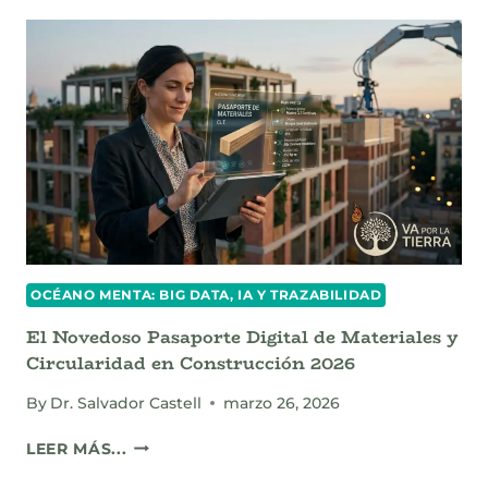
EL
FUTURO
DE
LAS
FINANZAS
REGENERATIVAS
Y
EL
MODELO
NATURE
POSITIVE
EN
MÉXICO.
OCÉANO MENTA: BIG DATA, IA Y TRAZABILIDAD
El Novedoso Pasaporte Digital de Materiales y
Circularidad en Construcción 2026
By
Dr. Salvador Castell
marzo 26, 2026
EL
LEER MÁS...
NOVEDOSO