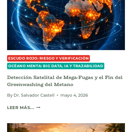
MEDICINA
DE
PRECISIÓN
ESCUDO ROJO: RIESGO Y VERIFICACIÓN
OCÉANO MENTA: BIG DATA, IA Y TRAZABILIDAD
Detección Satelital de Mega-Fugas y el Fin del
Greenwashing del Metano
By
Dr. Salvador Castell
mayo 4, 2026
DETECCIÓN
LEER MÁS...
SATELITAL
DE
MEGA-
FUGAS