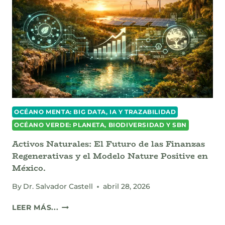
Y
EL
FIN
DEL
GREENWASHING
DEL
METANO
OCÉANO MENTA: BIG DATA, IA Y TRAZABILIDAD
OCÉANO VERDE: PLANETA, BIODIVERSIDAD Y SBN
Activos Naturales: El Futuro de las Finanzas
Regenerativas y el Modelo Nature Positive en
México.
By
Dr. Salvador Castell
abril 28, 2026
ACTIVOS
LEER MÁS...
NATURALES: