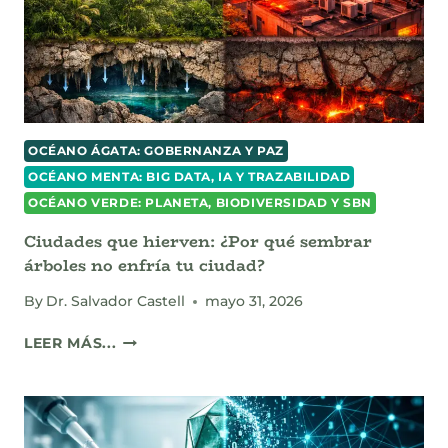
LA
AUTORRECUPERACIÓN
RECURSIVA
OCÉANO ÁGATA: GOBERNANZA Y PAZ
OCÉANO MENTA: BIG DATA, IA Y TRAZABILIDAD
OCÉANO VERDE: PLANETA, BIODIVERSIDAD Y SBN
Ciudades que hierven: ¿Por qué sembrar
árboles no enfría tu ciudad?
By
Dr. Salvador Castell
mayo 31, 2026
CIUDADES
LEER MÁS...
QUE
HIERVEN:
¿POR
QUÉ
SEMBRAR