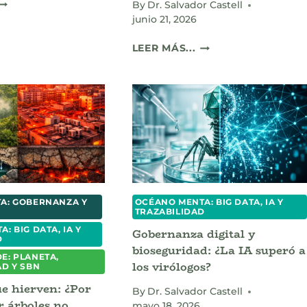
L
By
Dr. Salvador Castell
UIEBRE
junio 21, 2026
EL
SPEJISMO:
IMPORTANCIA
LEER MÁS...
CUANDO
DE
A
LOS
MEMORIA
BOSQUES
INTÉTICA
TROPICALES:
DQUIRIÓ
QUÉ
UN
ES
VALOR
LA
OMERCIAL
BOMBA
BIÓTICA
Y
A: GOBERNANZA Y
OCÉANO MENTA: BIG DATA, IA Y
CÓMO
TRAZABILIDAD
PROTEGE
: BIG DATA, IA Y
Gobernanza digital y
EL
D
AGUA
bioseguridad: ¿La IA superó a
E: PLANETA,
DE
los virólogos?
AD Y SBN
LAS
e hierven: ¿Por
CIUDADES.
By
Dr. Salvador Castell
 árboles no
mayo 18, 2026