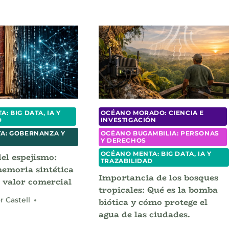
: BIG DATA, IA Y
OCÉANO MORADO: CIENCIA E
D
INVESTIGACIÓN
A: GOBERNANZA Y
OCÉANO BUGAMBILIA: PERSONAS
Y DERECHOS
OCÉANO MENTA: BIG DATA, IA Y
del espejismo:
TRAZABILIDAD
emoria sintética
Importancia de los bosques
 valor comercial
tropicales: Qué es la bomba
biótica y cómo protege el
r Castell
agua de las ciudades.