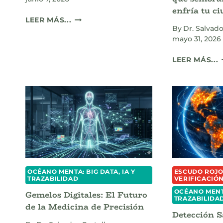
enfría tu c
CUANDO
LEER MÁS...
LA
By
Dr. Salvado
IA
mayo 31, 2026
SE
C
PROGRAMA
LEER MÁS...
A
H
SÍ
MISMA:
LA
AUTORRECUPERACIÓN
RECURSIVA
E
C
OCÉANO MENTA: BIG DATA, IA Y
ESCUDO ROJO:
TRAZABILIDAD
VERIFICACIÓ
OCÉANO MENTA
Gemelos Digitales: El Futuro
TRAZABILIDA
de la Medicina de Precisión
Detección S