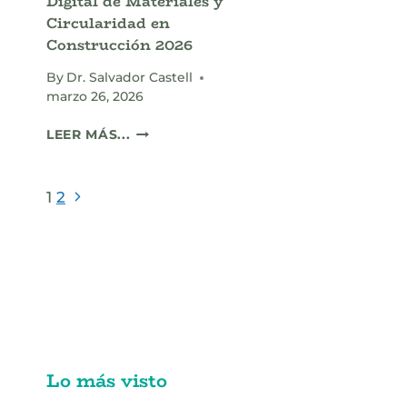
Digital de Materiales y
Circularidad en
Construcción 2026
By
Dr. Salvador Castell
marzo 26, 2026
EL
LEER MÁS...
NOVEDOSO
PASAPORTE
DIGITAL
Page
Next
1
2
DE
Page
MATERIALES
navigation
Y
CIRCULARIDAD
EN
CONSTRUCCIÓN
2026
Lo más visto