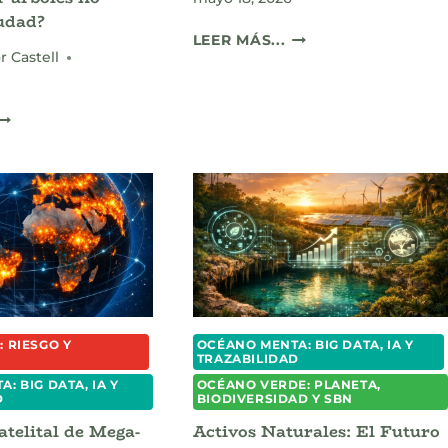
iudad?
GOBERNANZA
LEER MÁS...
DIGITAL
r Castell
Y
BIOSEGURIDAD:
IUDADES
¿LA
QUE
IA
IERVEN:
SUPERÓ
¿POR
A
QUÉ
LOS
SEMBRAR
VIRÓLOGOS?
ÁRBOLES
NO
NFRÍA
TU
IUDAD?
 RIESGO Y
OCÉANO MENTA: BIG DATA, IA Y
N
TRAZABILIDAD
: BIG DATA, IA Y
OCÉANO VERDE: PLANETA,
D
BIODIVERSIDAD Y SBN
atelital de Mega-
Activos Naturales: El Futuro