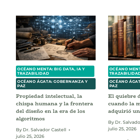
OCÉANO MENTA: BIG DATA, IA Y
OCÉANO MENTA
TRAZABILIDAD
TRAZABILIDA
OCÉANO ÁGATA: GOBERNANZA Y
OCÉANO ÁGAT
PAZ
PAZ
Propiedad intelectual, la
El quiebre 
chispa humana y la frontera
cuando la m
del diseño en la era de los
adquirió un
algoritmos
By
Dr. Salvado
julio 25, 2026
By
Dr. Salvador Castell
julio 25, 2026