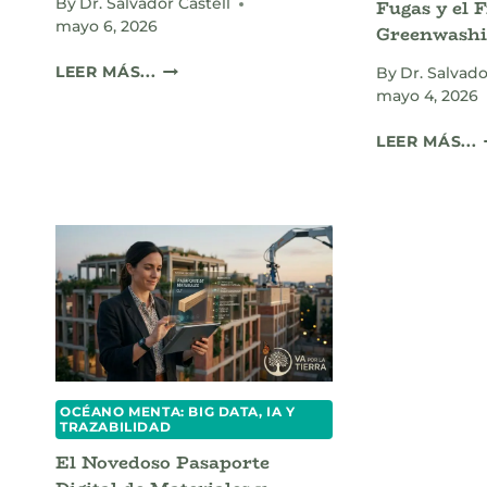
Fugas y el F
By
Dr. Salvador Castell
mayo 6, 2026
Greenwashi
GEMELOS
LEER MÁS...
By
Dr. Salvado
DIGITALES:
mayo 4, 2026
EL
FUTURO
D
LEER MÁS...
DE
S
LA
MEDICINA
M
DE
PRECISIÓN
Y
E
F
D
D
OCÉANO MENTA: BIG DATA, IA Y
TRAZABILIDAD
El Novedoso Pasaporte