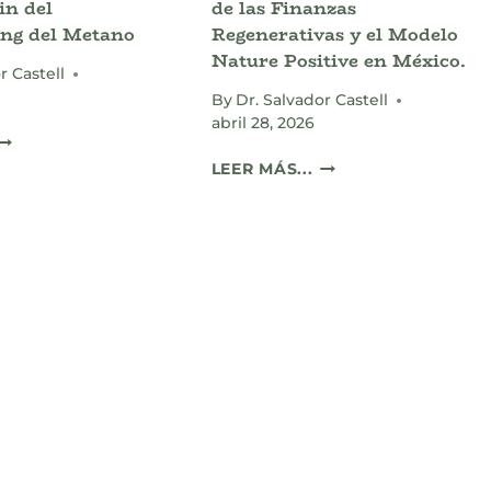
in del
de las Finanzas
ng del Metano
Regenerativas y el Modelo
Nature Positive en México.
r Castell
By
Dr. Salvador Castell
abril 28, 2026
ETECCIÓN
ATELITAL
ACTIVOS
LEER MÁS...
DE
NATURALES:
EGA-
EL
FUGAS
FUTURO
DE
L
LAS
IN
FINANZAS
EL
REGENERATIVAS
GREENWASHING
Y
EL
EL
METANO
MODELO
NATURE
POSITIVE
EN
MÉXICO.