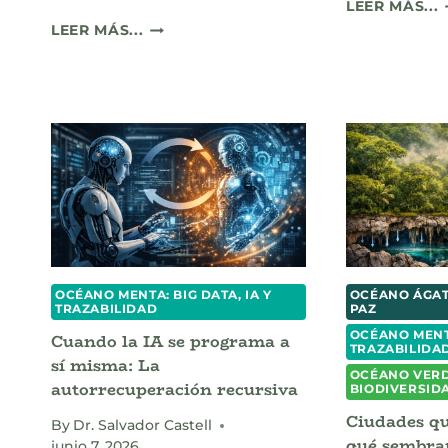
E
LEER MÁS...
Q
PROPIEDAD
LEER MÁS...
D
INTELECTUAL,
E
LA
CHISPA
L
HUMANA
Y
S
LA
A
FRONTERA
DEL
DISEÑO
C
EN
LA
ERA
OCÉANO MENTA: BIG DATA, IA Y
OCÉANO ÁGAT
DE
TRAZABILIDAD
PAZ
LOS
OCÉANO MENTA
Cuando la IA se programa a
ALGORITMOS
TRAZABILIDA
sí misma: La
OCÉANO VERD
autorrecuperación recursiva
BIODIVERSID
Ciudades qu
By
Dr. Salvador Castell
qué sembrar
junio 7, 2026