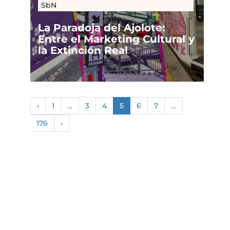
SbN
La Paradoja del Ajolote:
Entre el Marketing Cultural y
la Extinción Real
‹
1
…
3
4
5
6
7
…
176
›