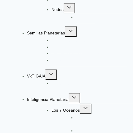
Toggle
Nodos
child
EcoGüeya
menu
Toggle
Semillas Planetarias
child
Registro a Semillas Planetarias v6.0
menu
Nuestro Método
Ingeniería Pedagógica VxT
Convocatoria: Ingeniería de Aprendizaje
Toggle
VxT GAIA
child
Radar de Señales VxT GAIA V13
menu
Toggle
Inteligencia Planetaria
child
Toggle
menu
Los 7 Océanos
child
Océano Ágata: Gobernanza y
menu
Paz
Océano Morado: Ciencia e