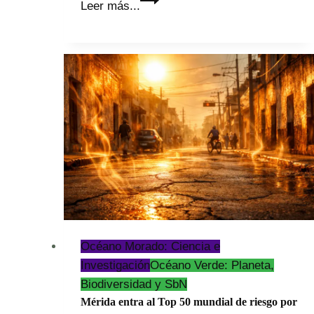
Leer más...
de
las
Ingenierías
UPY
2026
Océano Morado: Ciencia e
Investigación
Océano Verde: Planeta,
Biodiversidad y SbN
Mérida entra al Top 50 mundial de riesgo por