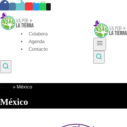
Skip
to
content
Colabora
Agenda
Contacto
Inicio
»
México
México