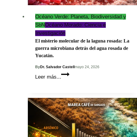
vida?
Océano Verde: Planeta, Biodiversidad y
SbN
Océano Morado: Ciencia e
Investigación
El misterio molecular de la laguna rosada: La
guerra microbiana detrás del agua rosada de
Yucatán.
By
Dr. Salvador Castell
mayo 24, 2026
El
Leer más...
misterio
molecular
de
la
laguna
rosada:
La