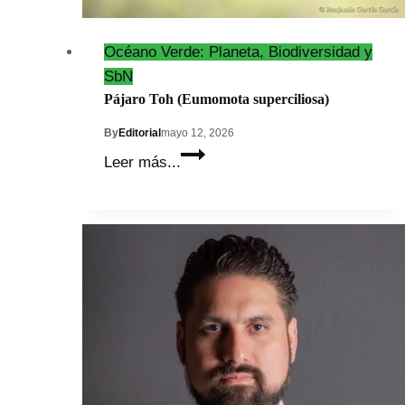
Océano Verde: Planeta, Biodiversidad y
SbN
Pájaro Toh (Eumomota superciliosa)
By
Editorial
mayo 12, 2026
Pájaro
Leer más...
Toh
(Eumomota
superciliosa)