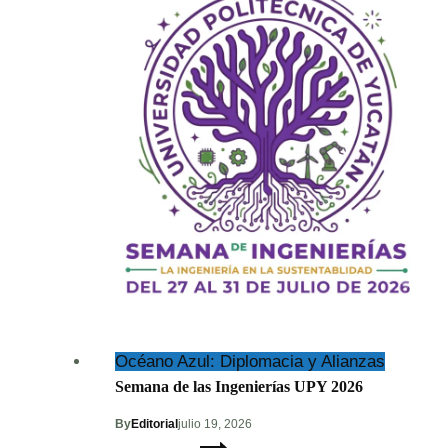
Océano Azul: Diplomacia y Alianzas
Semana de las Ingenierías UPY 2026
By
Editorial
julio 19, 2026
Semana