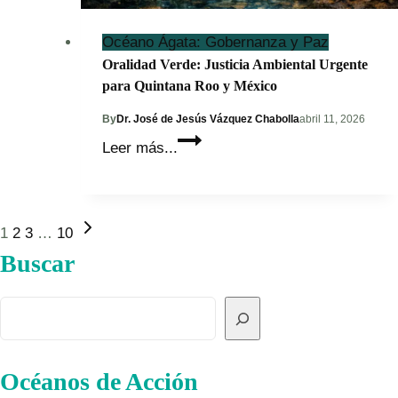
Océano Ágata: Gobernanza y Paz
Oralidad Verde: Justicia Ambiental Urgente
para Quintana Roo y México
By
Dr. José de Jesús Vázquez Chabolla
abril 11, 2026
Oralidad
Leer más...
Verde:
Justicia
Ambiental
Next
Page
1
2
3
…
10
Urgente
Page
Buscar
para
navigation
Quintana
Roo
Buscar
y
México
Océanos de Acción