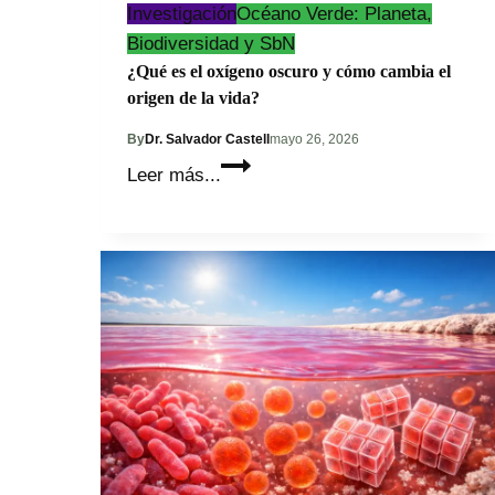
Investigación
Océano Verde: Planeta,
Biodiversidad y SbN
¿Qué es el oxígeno oscuro y cómo cambia el
origen de la vida?
By
Dr. Salvador Castell
mayo 26, 2026
¿Qué
Leer más...
es
el
oxígeno
oscuro
y
cómo
cambia
el
origen
de
la