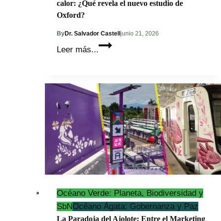
calor: ¿Qué revela el nuevo estudio de
Oxford?
By
Dr. Salvador Castell
junio 21, 2026
Mérida
Leer más...
entra
al
Top
50
mundial
de
riesgo
por
calor:
¿Qué
revela
Océano Verde: Planeta, Biodiversidad y
el
SbN
Océano Ágata: Gobernanza y Paz
nuevo
La Paradoja del Ajolote: Entre el Marketing