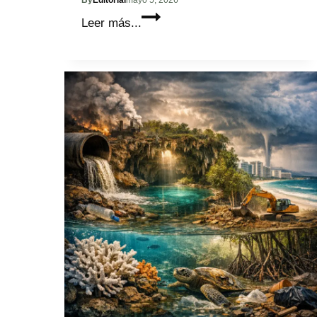
Conoce
Leer más...
a
Axel
Miguel
Velázquez
Sedas:
Semillas
de
Justicia
y
el
Derecho
Disciplinario
Policial