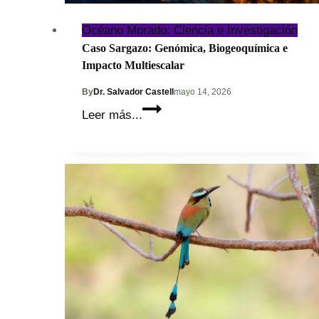
Océano Morado: Ciencia e Investigación
Caso Sargazo: Genómica, Biogeoquímica e
Impacto Multiescalar
By
Dr. Salvador Castell
mayo 14, 2026
Caso
Leer más...
Sargazo:
Genómica,
Biogeoquímica
e
Impacto
Multiescalar