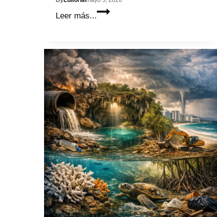
Conoce
Leer más...
a
Axel
Miguel
Velázquez
Sedas:
Semillas
de
Justicia
y
el
Derecho
Disciplinario
Policial