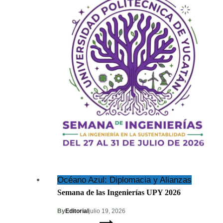
Océano Azul: Diplomacia y Alianzas
Semana de las Ingenierías UPY 2026
By
Editorial
julio 19, 2026
Semana