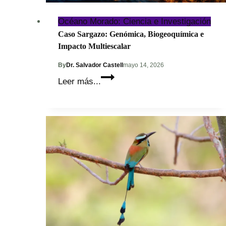
Océano Morado: Ciencia e Investigación
Caso Sargazo: Genómica, Biogeoquímica e
Impacto Multiescalar
By
Dr. Salvador Castell
mayo 14, 2026
Caso
Leer más...
Sargazo:
Genómica,
Biogeoquímica
e
Impacto
Multiescalar