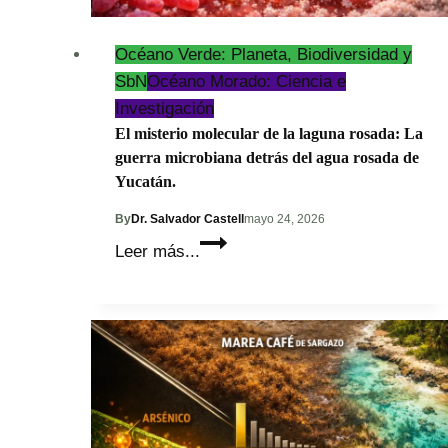
vida?
Océano Verde: Planeta, Biodiversidad y
SbN
Océano Morado: Ciencia e
Investigación
El misterio molecular de la laguna rosada: La
guerra microbiana detrás del agua rosada de
Yucatán.
By
Dr. Salvador Castell
mayo 24, 2026
El
Leer más...
misterio
molecular
de
la
laguna
rosada:
La