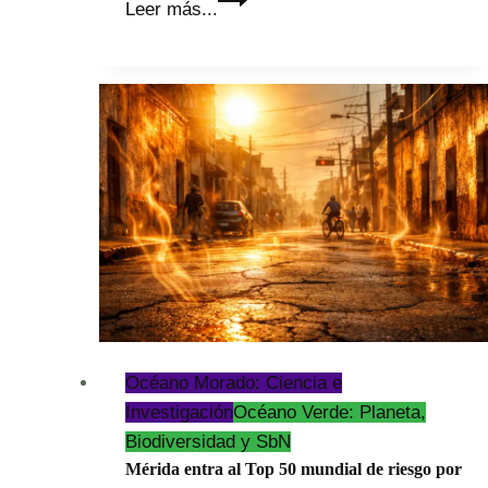
Leer más...
de
las
Ingenierías
UPY
2026
Océano Morado: Ciencia e
Investigación
Océano Verde: Planeta,
Biodiversidad y SbN
Mérida entra al Top 50 mundial de riesgo por