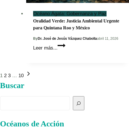
Océano Ágata: Gobernanza y Paz
Oralidad Verde: Justicia Ambiental Urgente
para Quintana Roo y México
By
Dr. José de Jesús Vázquez Chabolla
abril 11, 2026
Oralidad
Leer más...
Verde:
Justicia
Ambiental
Next
Page
1
2
3
…
10
Urgente
Page
Buscar
para
navigation
Quintana
Roo
Buscar
y
México
Océanos de Acción