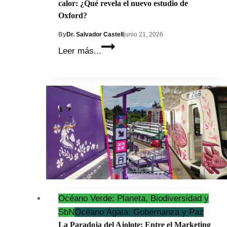
calor: ¿Qué revela el nuevo estudio de
Oxford?
By
Dr. Salvador Castell
junio 21, 2026
Mérida
Leer más...
entra
al
Top
50
mundial
de
riesgo
por
calor:
¿Qué
revela
Océano Verde: Planeta, Biodiversidad y
el
SbN
Océano Ágata: Gobernanza y Paz
nuevo
La Paradoja del Ajolote: Entre el Marketing