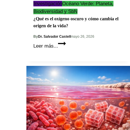
Investigación
Océano Verde: Planeta,
Biodiversidad y SbN
¿Qué es el oxígeno oscuro y cómo cambia el
origen de la vida?
By
Dr. Salvador Castell
mayo 26, 2026
¿Qué
Leer más...
es
el
oxígeno
oscuro
y
cómo
cambia
el
origen
de
la