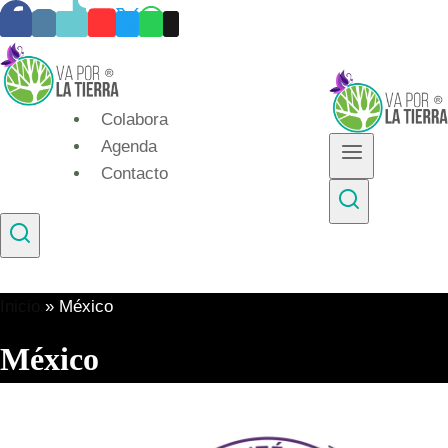
Skip
to
content
Colabora
Agenda
Contacto
Inicio
»
México
México