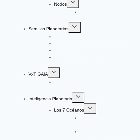
Toggle
Nodos
child
EcoGüeya
menu
Toggle
Semillas Planetarias
child
Registro a Semillas Planetarias v6.0
menu
Nuestro Método
Ingeniería Pedagógica VxT
Convocatoria: Ingeniería de Aprendizaje
Toggle
VxT GAIA
child
Radar de Señales VxT GAIA V13
menu
Toggle
Inteligencia Planetaria
child
Toggle
menu
Los 7 Océanos
child
Océano Ágata: Gobernanza y
menu
Paz
Océano Morado: Ciencia e
Investigación