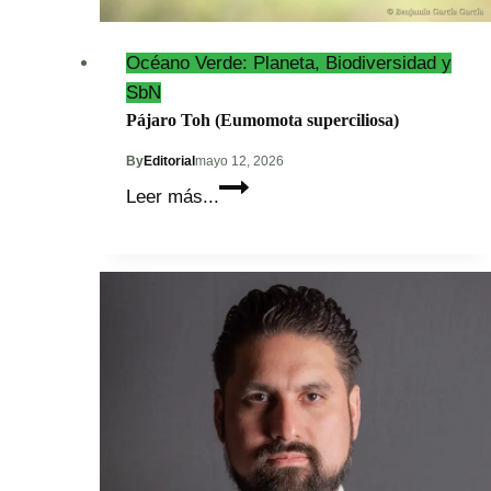
Océano Verde: Planeta, Biodiversidad y
SbN
Pájaro Toh (Eumomota superciliosa)
By
Editorial
mayo 12, 2026
Pájaro
Leer más...
Toh
(Eumomota
superciliosa)