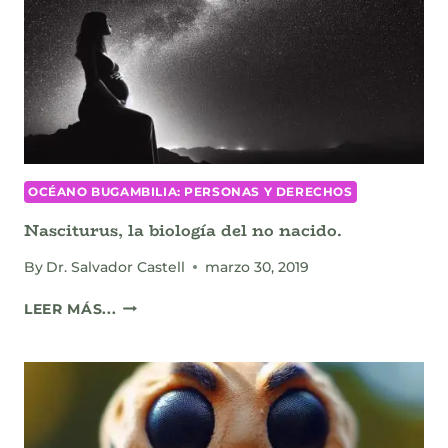
OCÉANO BUGAMBILIA: PERSONAS Y DERECHOS
Nasciturus, la biología del no nacido.
By
Dr. Salvador Castell
marzo 30, 2019
NASCITURUS,
LEER MÁS...
LA
BIOLOGÍA
DEL
NO
NACIDO.