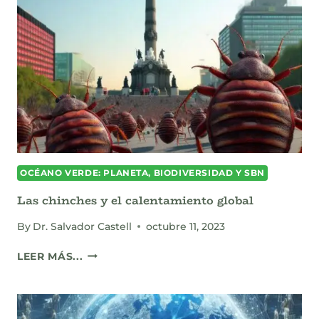
URGENTE
DE
LA
CRISIS
CLIMÁTICA
OCÉANO VERDE: PLANETA, BIODIVERSIDAD Y SBN
Las chinches y el calentamiento global
By
Dr. Salvador Castell
octubre 11, 2023
LAS
LEER MÁS...
CHINCHES
Y
EL
CALENTAMIENTO