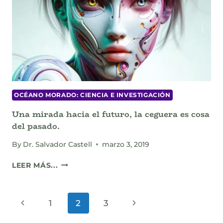
ASESINO.
OCÉANO MORADO: CIENCIA E INVESTIGACIÓN
Una mirada hacia el futuro, la ceguera es cosa
del pasado.
By
Dr. Salvador Castell
marzo 3, 2019
UNA
LEER MÁS...
MIRADA
HACIA
EL
Page
Previous
Next
1
2
3
FUTURO,
LA
Page
Page