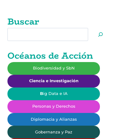
navigation
CEGUERA
ES
COSA
Buscar
DEL
PASADO.
Buscar
Océanos de Acción
Biodiversidad y SbN
Ciencia e Investigación
B
ig Data e IA
Personas y Derechos
Diplomacia y Alianzas
Gobernanza y Paz