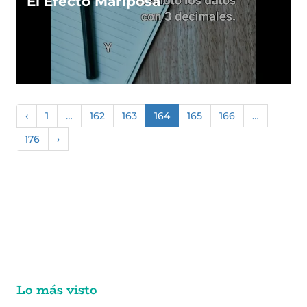
El Efecto Mariposa
‹
1
…
162
163
164
165
166
…
176
›
Lo más visto