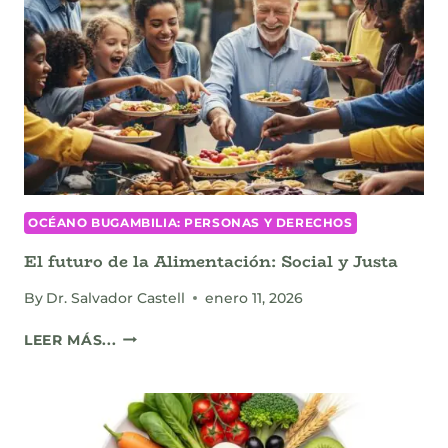
LA
PIRÁMIDE
DE
LA
VIDA
OCÉANO BUGAMBILIA: PERSONAS Y DERECHOS
El futuro de la Alimentación: Social y Justa
By
Dr. Salvador Castell
enero 11, 2026
EL
LEER MÁS...
FUTURO
DE
LA
ALIMENTACIÓN:
SOCIAL