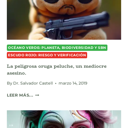
OCÉANO VERDE: PLANETA, BIODIVERSIDAD Y SBN
ESCUDO ROJO: RIESGO Y VERIFICACIÓN
La peligrosa oruga peluche, un mediocre
asesino.
By
Dr. Salvador Castell
marzo 14, 2019
LA
LEER MÁS...
PELIGROSA
ORUGA
PELUCHE,
UN
MEDIOCRE