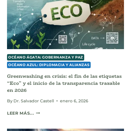
DIETA
DE
LA
DENSIDAD
OCÉANO ÁGATA: GOBERNANZA Y PAZ
OCÉANO AZUL: DIPLOMACIA Y ALIANZAS
Greenwashing en crisis: el fin de las etiquetas
“Eco” y el inicio de la transparencia trazable
en 2026
By
Dr. Salvador Castell
enero 6, 2026
GREENWASHING
LEER MÁS...
EN
CRISIS:
EL