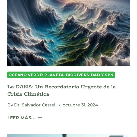
FIN
DE
LAS
ETIQUETAS
“ECO”
Y
EL
INICIO
DE
LA
TRANSPARENCIA
OCÉANO VERDE: PLANETA, BIODIVERSIDAD Y SBN
TRAZABLE
EN
La DANA: Un Recordatorio Urgente de la
2026
Crisis Climática
By
Dr. Salvador Castell
octubre 31, 2024
LA
LEER MÁS...
DANA:
UN
RECORDATORIO