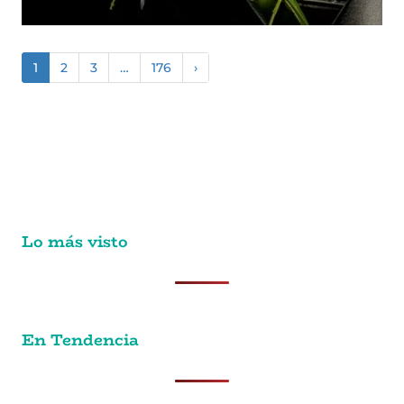
1
2
3
…
176
›
Lo más visto
En Tendencia