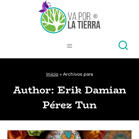
Skip
to
content
Inicio
»
Archivos para
Author: Erik Damian
Pérez Tun