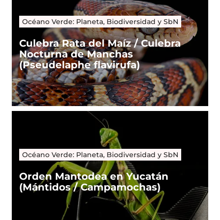
Océano Verde: Planeta, Biodiversidad y SbN
Culebra Rata del Maíz / Culebra
Nocturna de Manchas
(Pseudelaphe flavirufa)
Océano Verde: Planeta, Biodiversidad y SbN
Orden Mantodea en Yucatán
(Mántidos / Campamochas)