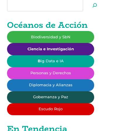
Buscar
UNA
TRADICIÓN
EN
Océanos de Acción
YUCATÁN
Biodiversidad y SbN
Ciencia e Investigación
B
ig Data e IA
Personas y Derechos
Diplomacia y Alianzas
Gobernanza y Paz
Escudo Rojo
En Tendencia