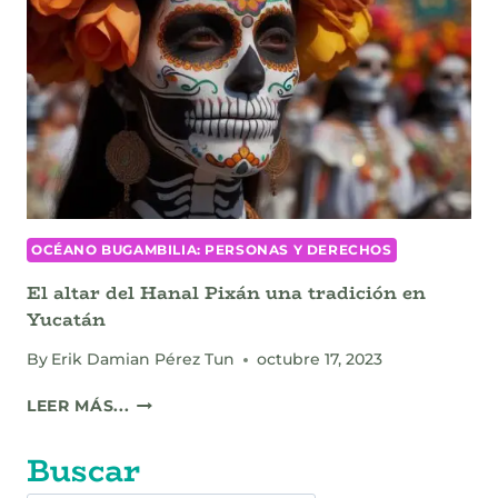
OCÉANO BUGAMBILIA: PERSONAS Y DERECHOS
El altar del Hanal Pixán una tradición en
Yucatán
By
Erik Damian Pérez Tun
octubre 17, 2023
EL
LEER MÁS...
ALTAR
DEL
Buscar
HANAL
PIXÁN