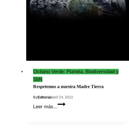
Océano Verde: Planeta, Biodiversidad y
SbN
Respetemos a nuestra Madre Tierra
By
Editorial
abril 24, 2023
Respetemos
Leer más...
a
nuestra
Madre