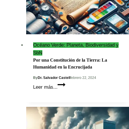
Océano Verde: Planeta, Biodiversidad y
SbN
Por una Constitución de la Tierra: La
Humanidad en la Encrucijada
By
Dr. Salvador Castell
febrero 22, 2024
Por
Leer más...
una
Constitución
de
la
Tierra: