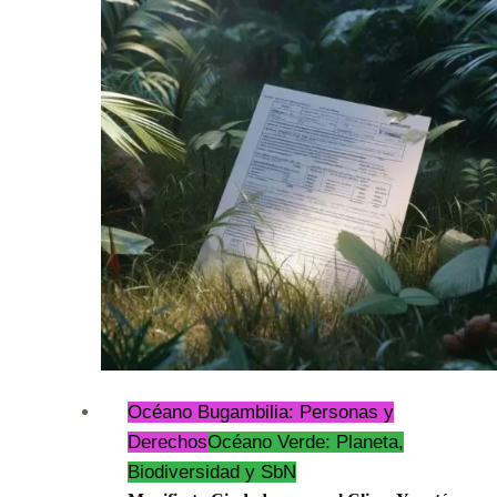
creciente
riesgo
climático
con
repercusiones
irreversibles
Océano Bugambilia: Personas y
Derechos
Océano Verde: Planeta,
Biodiversidad y SbN