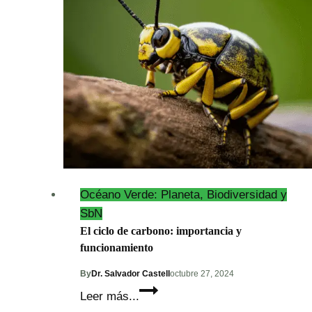
del
Greenwashing
del
Metano
Océano Verde: Planeta, Biodiversidad y
SbN
El ciclo de carbono: importancia y
funcionamiento
By
Dr. Salvador Castell
octubre 27, 2024
El
Leer más...
ciclo