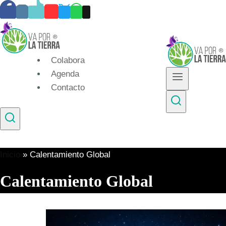
Skip
to
content
Colabora
Agenda
Contacto
Inicio
»
Calentamiento Global
Calentamiento Global