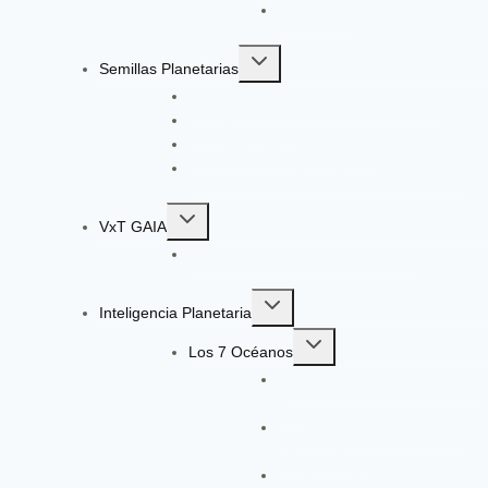
EcoGüeya
menu
Toggle
Semillas Planetarias
child
Registro a Semillas Planetarias v6.0
menu
Nuestro Método
Ingeniería Pedagógica VxT
Convocatoria: Ingeniería de Aprendizaje
Toggle
VxT GAIA
child
Radar de Señales VxT GAIA V13
menu
Toggle
Inteligencia Planetaria
child
Toggle
menu
Los 7 Océanos
child
Océano Ágata: Gobernanza y
menu
Paz
Océano Morado: Ciencia e
Investigación
Océano Verde: Planeta,