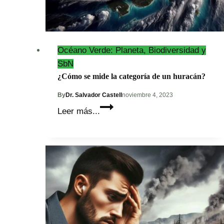
de
combustibles
fósiles:
COP28.
Océano Verde: Planeta, Biodiversidad y
SbN
¿Cómo se mide la categoría de un huracán?
By
Dr. Salvador Castell
noviembre 4, 2023
¿Cómo
Leer más...
se
mide
la
categoría
de
un
huracán?