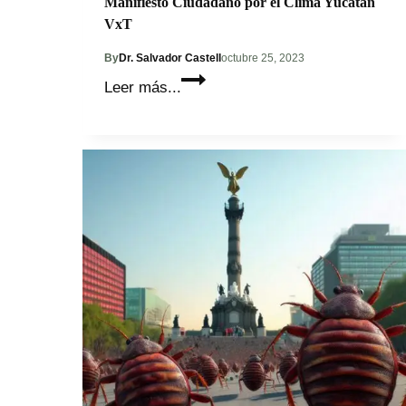
Manifiesto Ciudadano por el Clima Yucatán
VxT
By
Dr. Salvador Castell
octubre 25, 2023
Manifiesto
Leer más...
Ciudadano
por
el
Clima
Yucatán
VxT