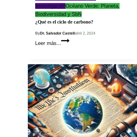
Investigación
Océano Verde: Planeta,
Biodiversidad y SbN
¿Qué es el ciclo de carbono?
By
Dr. Salvador Castell
abril 2, 2024
¿Qué
Leer más...
es
el
ciclo
de
carbono?