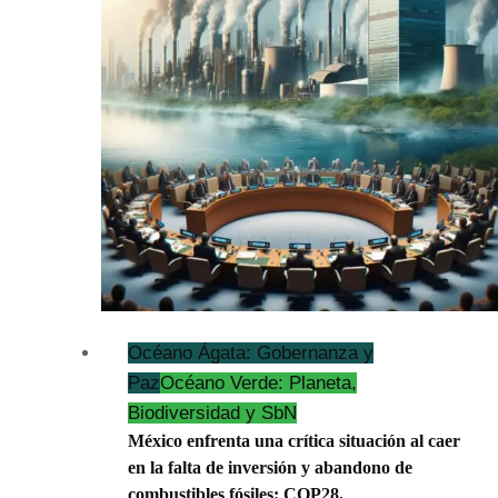
La
Humanidad
en
la
Encrucijada
Océano Ágata: Gobernanza y
Paz
Océano Verde: Planeta,
Biodiversidad y SbN
México enfrenta una crítica situación al caer
en la falta de inversión y abandono de
combustibles fósiles: COP28.