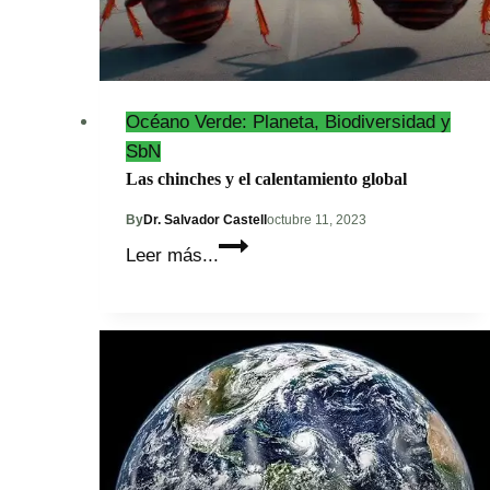
Océano Verde: Planeta, Biodiversidad y
SbN
Las chinches y el calentamiento global
By
Dr. Salvador Castell
octubre 11, 2023
Las
Leer más...
chinches
y
el
calentamiento
global