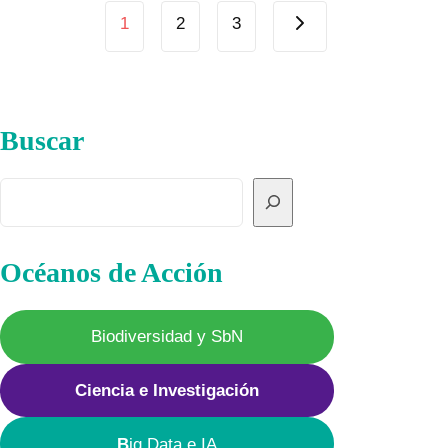
Page
Tierra
Next
1
2
3
Page
navigation
Buscar
Buscar
Océanos de Acción
Biodiversidad y SbN
Ciencia e Investigación
B
ig Data e IA