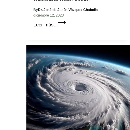
By
Dr. José de Jesús Vázquez Chabolla
diciembre 12, 2023
México
Leer más...
enfrenta
una
crítica
situación
al
caer
en
la
falta
de
inversión
y
abandono