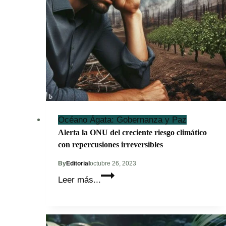
Océano Ágata: Gobernanza y Paz
Alerta la ONU del creciente riesgo climático
con repercusiones irreversibles
By
Editorial
octubre 26, 2023
Alerta
Leer más...
la
ONU
del