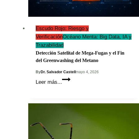
Escudo Rojo: Riesgo y
Verificación
Océano Menta: Big Data, IA y
Trazabilidad
Detección Satelital de Mega-Fugas y el Fin
del Greenwashing del Metano
By
Dr. Salvador Castell
mayo 4, 2026
Detección
Leer más...
Satelital
de
Mega-
Fugas
y
el
Fin