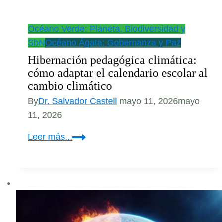
Océano Verde: Planeta, Biodiversidad y
SbN
Océano Ágata: Gobernanza y Paz
Hibernación pedagógica climática:
cómo adaptar el calendario escolar al
cambio climático
By
Dr. Salvador Castell
mayo 11, 2026
mayo
11, 2026
Hibernación
Leer más...
pedagógica
climática:
cómo
adaptar
el
calendario