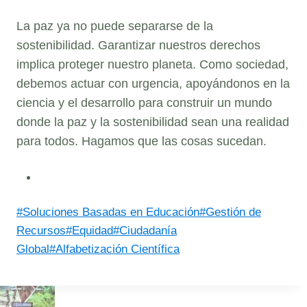
La paz ya no puede separarse de la
sostenibilidad. Garantizar nuestros derechos
implica proteger nuestro planeta. Como sociedad,
debemos actuar con urgencia, apoyándonos en la
ciencia y el desarrollo para construir un mundo
donde la paz y la sostenibilidad sean una realidad
para todos. Hagamos que las cosas sucedan.
Post
#
Soluciones Basadas en Educación
#
Gestión de
Tags:
Recursos
#
Equidad
#
Ciudadanía
Global
#
Alfabetización Científica