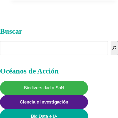
Climático
Buscar
Buscar
Océanos de Acción
Biodiversidad y SbN
Ciencia e Investigación
B
ig Data e IA