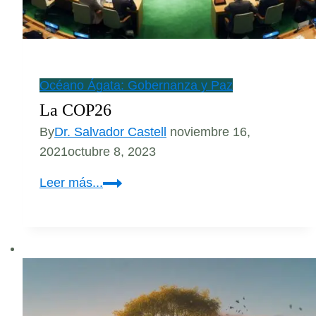
Océano Ágata: Gobernanza y Paz
La COP26
By
Dr. Salvador Castell
noviembre 16,
2021
octubre 8, 2023
La
Leer más...
COP26