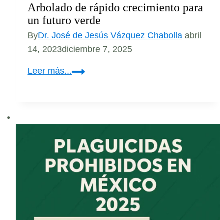
Arbolado de rápido crecimiento para
un futuro verde
By
Dr. José de Jesús Vázquez Chabolla
abril
14, 2023
diciembre 7, 2025
Arbolado
Leer más...
de
rápido
crecimiento
para
un
futuro
verde