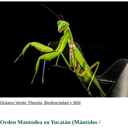
Océano Verde: Planeta, Biodiversidad y SbN
Orden Mantodea en Yucatán (Mántidos /