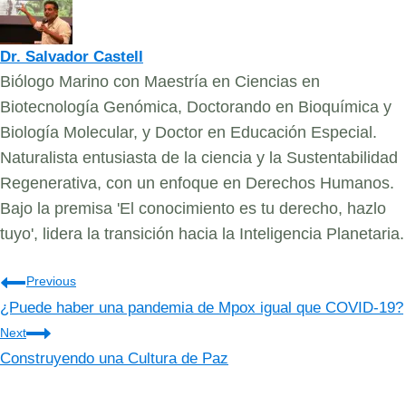
Dr. Salvador Castell
Biólogo Marino con Maestría en Ciencias en
Biotecnología Genómica, Doctorando en Bioquímica y
Biología Molecular, y Doctor en Educación Especial.
Naturalista entusiasta de la ciencia y la Sustentabilidad
Regenerativa, con un enfoque en Derechos Humanos.
Bajo la premisa 'El conocimiento es tu derecho, hazlo
tuyo', lidera la transición hacia la Inteligencia Planetaria.
Navegación
Previous
¿Puede haber una pandemia de Mpox igual que COVID-19?
de
Next
entradas
Construyendo una Cultura de Paz