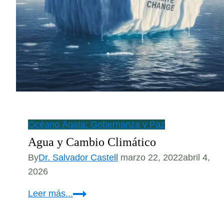
Océano Ágata: Gobernanza y Paz
Agua y Cambio Climático
By
Dr. Salvador Castell
marzo 22, 2022
abril 4,
2026
Agua
Leer más...
y
Cambio