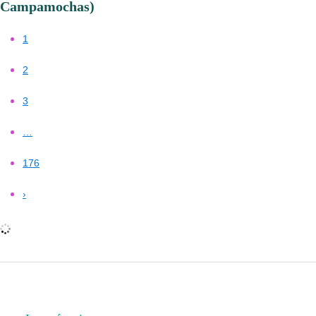
Campamochas)
1
2
3
…
176
›