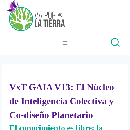
Skip
to
content
VxT GAIA V13: El Núcleo
de Inteligencia Colectiva y
Co-diseño Planetario
El conocimiento es libre; la