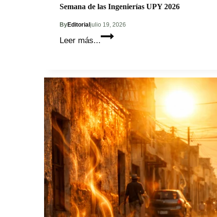
Semana de las Ingenierías UPY 2026
By
Editorial
julio 19, 2026
Semana
Leer más...
de
las
Ingenierías
UPY
2026