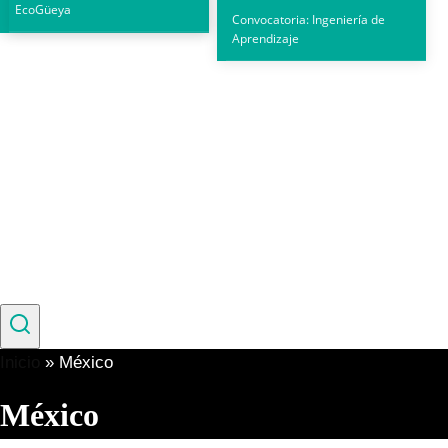
EcoGüeya
Convocatoria: Ingeniería de
Aprendizaje
Inicio
»
México
México