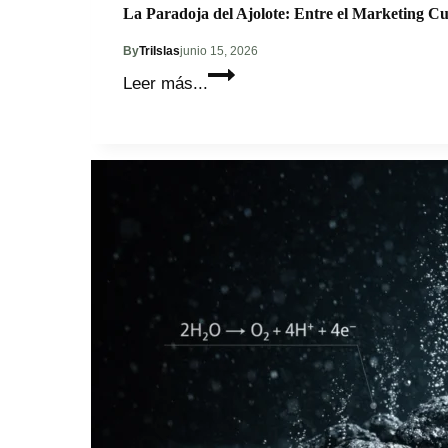
La Paradoja del Ajolote: Entre el Marketing Cul
By
TriIslas
junio 15, 2026
La
Leer más...
Paradoja
del
Ajolote:
Entre
el
Marketing
Cultural
y
la
Extinción
Real