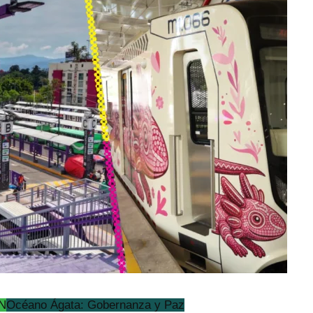
bN
Océano Ágata: Gobernanza y Paz