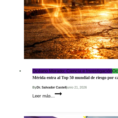
Océano Morado: Ciencia e Investigación
Oc
Mérida entra al Top 50 mundial de riesgo por c
By
Dr. Salvador Castell
junio 21, 2026
Mérida
Leer más...
entra
al
Top