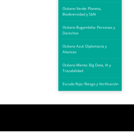
Océano Verde: Planeta,
Biodiversidad y SbN
Océano Bugambilia: Personas y
Derechos
Océano Azul: Diplomacia y
Alianzas
Océano Menta: Big Data, IA y
Trazabilidad
Escudo Rojo: Riesgo y Verificación