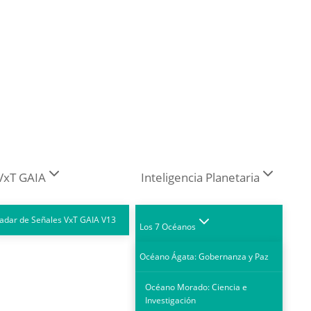
VxT GAIA
Inteligencia Planetaria
adar de Señales VxT GAIA V13
Los 7 Océanos
Océano Ágata: Gobernanza y Paz
Océano Morado: Ciencia e
Investigación