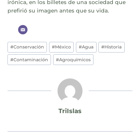
irónica, en los billetes de una sociedad que
prefirió su imagen antes que su vida.
Post
#
Conservación
#
México
#
Agua
#
Historia
Tags:
#
Contaminación
#
Agroquímicos
TriIslas