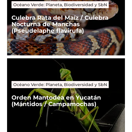
Océano Verde: Planeta, Biodiversidad y SbN
Culebra Rata del Maíz / Culebra
Nocturna de Manchas
(Pseudelaphe flavirufa)
Océano Verde: Planeta, Biodiversidad y SbN
Orden Mantodea en Yucatán
(Mántidos / Campamochas)