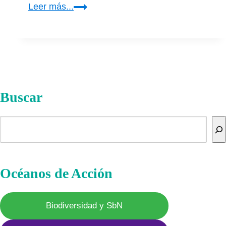
La
Leer más...
Educación,
un
Derecho
Especial
Buscar
Buscar
Océanos de Acción
Biodiversidad y SbN