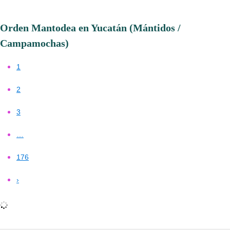
Orden Mantodea en Yucatán (Mántidos /
Campamochas)
1
2
3
…
176
›