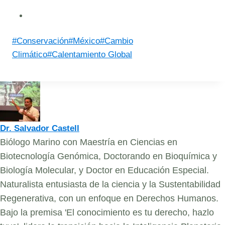
Post
#
Conservación
#
México
#
Cambio
Tags:
Climático
#
Calentamiento Global
Dr. Salvador Castell
Biólogo Marino con Maestría en Ciencias en
Biotecnología Genómica, Doctorando en Bioquímica y
Biología Molecular, y Doctor en Educación Especial.
Naturalista entusiasta de la ciencia y la Sustentabilidad
Regenerativa, con un enfoque en Derechos Humanos.
Bajo la premisa 'El conocimiento es tu derecho, hazlo