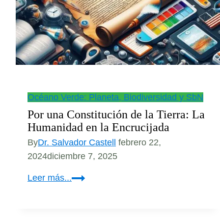
Océano Verde: Planeta, Biodiversidad y SbN
Por una Constitución de la Tierra: La
Humanidad en la Encrucijada
By
Dr. Salvador Castell
febrero 22,
2024
diciembre 7, 2025
Por
Leer más...
una
Constitución
de