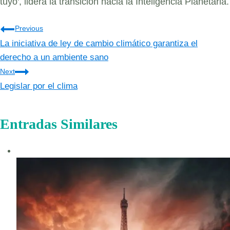
tuyo', lidera la transición hacia la Inteligencia Planetaria.
Navegación
Previous
La iniciativa de ley de cambio climático garantiza el
de
derecho a un ambiente sano
entradas
Next
Legislar por el clima
Entradas Similares