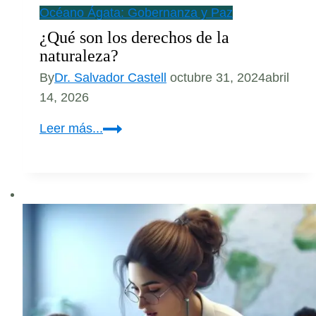
Océano Ágata: Gobernanza y Paz
¿Qué son los derechos de la
naturaleza?
By
Dr. Salvador Castell
octubre 31, 2024
abril
14, 2026
¿Qué
Leer más...
son
los
derechos
de
la
naturaleza?