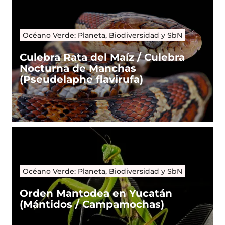
Océano Verde: Planeta, Biodiversidad y SbN
Culebra Rata del Maíz / Culebra
Nocturna de Manchas
(Pseudelaphe flavirufa)
Océano Verde: Planeta, Biodiversidad y SbN
Orden Mantodea en Yucatán
(Mántidos / Campamochas)