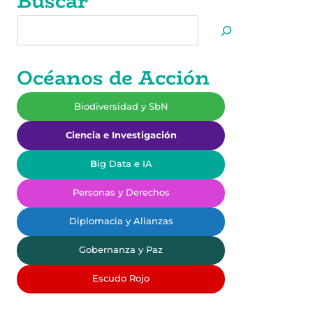
Buscar
AJOLOTE:
ENTRE
Buscar
EL
MARKETING
CULTURAL
Océanos de Acción
Y
LA
EXTINCIÓN
Biodiversidad y SbN
REAL
Ciencia e Investigación
B
ig Data e IA
Personas y Derechos
Diplomacia y Alianzas
Gobernanza y Paz
Escudo Rojo