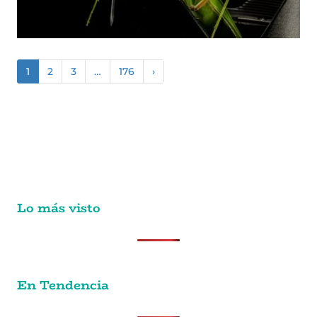
1
2
3
…
176
›
Lo más visto
En Tendencia