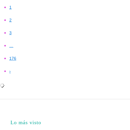
1
2
3
…
176
›
Lo más visto