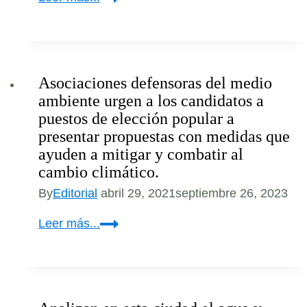
POR
EL
FUTURO
Asociaciones defensoras del medio
ambiente urgen a los candidatos a
puestos de elección popular a
presentar propuestas con medidas que
ayuden a mitigar y combatir al
cambio climático.
By
Editorial
abril 29, 2021
septiembre 26, 2023
Asociaciones
Leer más...
defensoras
del
medio
ambiente