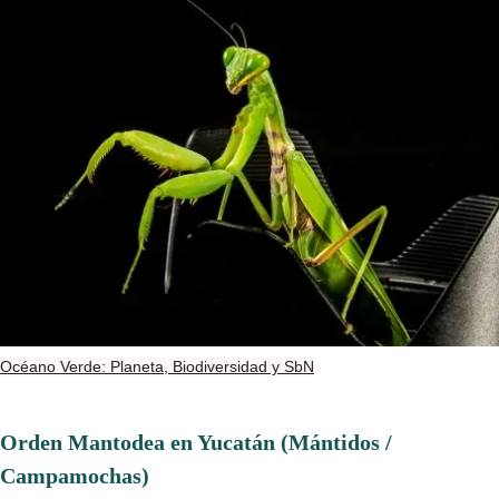
Océano Verde: Planeta, Biodiversidad y SbN
Orden Mantodea en Yucatán (Mántidos /
Campamochas)