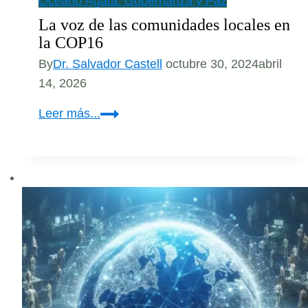
Océano Ágata: Gobernanza y Paz
La voz de las comunidades locales en
la COP16
By
Dr. Salvador Castell
octubre 30, 2024
abril
14, 2026
La
Leer más...
voz
de
las
comunidades
locales
en
la
COP16