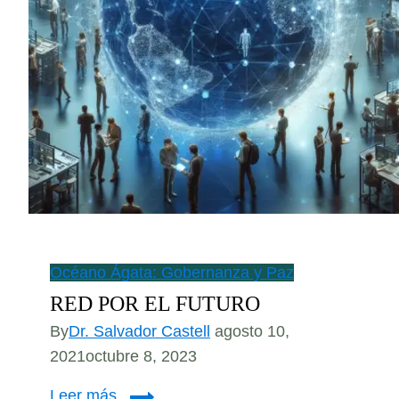
Océano Ágata: Gobernanza y Paz
RED POR EL FUTURO
By
Dr. Salvador Castell
agosto 10,
2021
octubre 8, 2023
RED
Leer más...