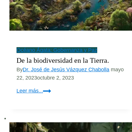
Océano Ágata: Gobernanza y Paz
De la biodiversidad en la Tierra.
By
Dr. José de Jesús Vázquez Chabolla
mayo
22, 2023
octubre 2, 2023
De
Leer más...
la
biodiversidad
en
la
Tierra.