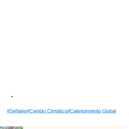
Post
#
Señales
#
Cambio Climático
#
Calentamiento Global
Tags: