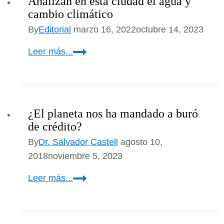
Analizan en esta ciudad el agua y
urgen
cambio climático
a
By
Editorial
marzo 16, 2022
octubre 14, 2023
los
candidatos
Analizan
Leer más...
a
en
puestos
esta
de
ciudad
elección
el
¿El planeta nos ha mandado a buró
popular
agua
de crédito?
a
y
By
Dr. Salvador Castell
agosto 10,
presentar
cambio
2018
noviembre 5, 2023
propuestas
climático
con
¿El
Leer más...
medidas
planeta
que
nos
ayuden
ha