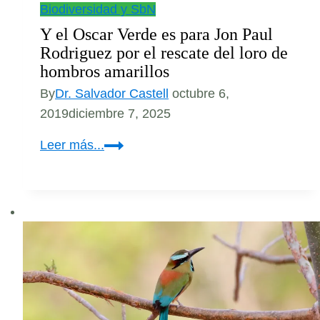
Biodiversidad y SbN
Y el Oscar Verde es para Jon Paul
Rodriguez por el rescate del loro de
hombros amarillos
By
Dr. Salvador Castell
octubre 6,
2019
diciembre 7, 2025
Y
Leer más...
el
Oscar
Verde
es
para
Jon
Paul
Rodriguez