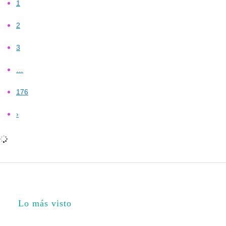
1
2
3
…
176
›
Lo más visto