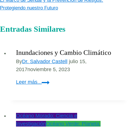
El Marco de Sendai y la Prevención de Riesgos:
Protegiendo nuestro Futuro
Entradas Similares
Inundaciones y Cambio Climático
By
Dr. Salvador Castell
julio 15,
2017
noviembre 5, 2023
Inundaciones
Leer más...
y
Cambio
Climático
Océano Morado: Ciencia e
Investigación
Océano Verde: Planeta,