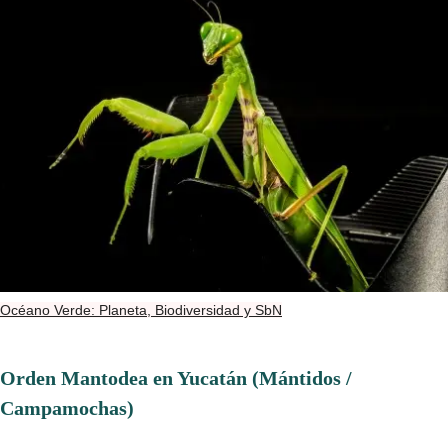
Océano Verde: Planeta, Biodiversidad y SbN
Orden Mantodea en Yucatán (Mántidos /
Campamochas)