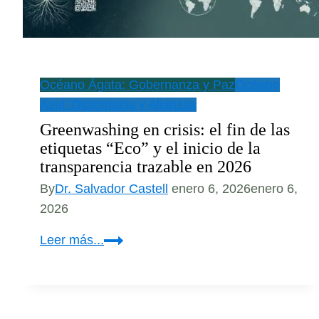
Océano Ágata: Gobernanza y Paz
Océano
Azul: Diplomacia y Alianzas
Greenwashing en crisis: el fin de las
etiquetas “Eco” y el inicio de la
transparencia trazable en 2026
By
Dr. Salvador Castell
enero 6, 2026
enero 6,
2026
Greenwashing
Leer más...
en
crisis:
el
fin