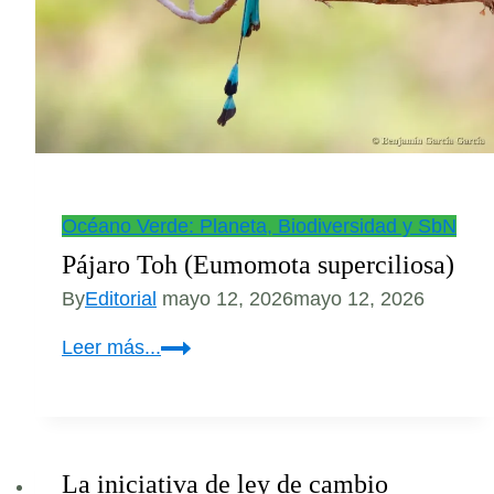
por
el
rescate
del
loro
de
hombros
amarillos
Océano Verde: Planeta, Biodiversidad y SbN
Pájaro Toh (Eumomota superciliosa)
By
Editorial
mayo 12, 2026
mayo 12, 2026
Pájaro
Leer más...
Toh
(Eumomota
superciliosa)
La iniciativa de ley de cambio