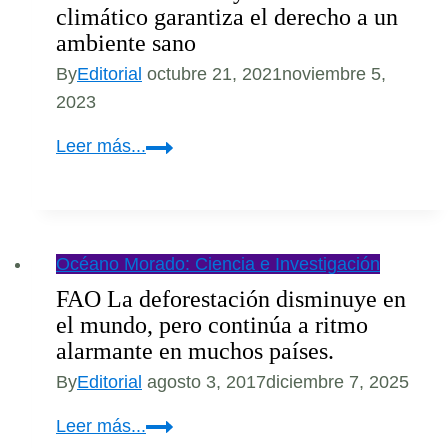
climático garantiza el derecho a un
ambiente sano
By
Editorial
octubre 21, 2021
noviembre 5,
2023
La
Leer más...
iniciativa
de
ley
de
Océano Morado: Ciencia e Investigación
cambio
FAO La deforestación disminuye en
climático
el mundo, pero continúa a ritmo
garantiza
alarmante en muchos países.
el
By
Editorial
agosto 3, 2017
diciembre 7, 2025
derecho
FAO
a
Leer más...