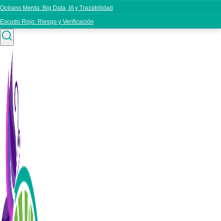
Océano Menta: Big Data, IA y Trazabilidad
Escudo Rojo: Riesgo y Verificación